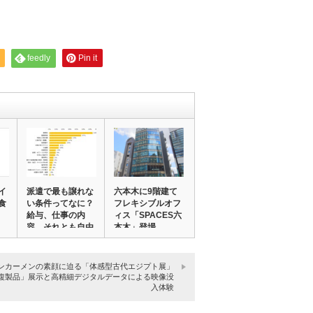
feedly
Pin it
イ
派遣で最も譲れな
六本木に9階建て
食
い条件ってなに？
フレキシブルオフ
給与、仕事の内
ィス「SPACES六
容、それとも自由
本木」登場 …
度…
ンカーメンの素顔に迫る「体感型古代エジプト展」
複製品」展示と高精細デジタルデータによる映像没
入体験