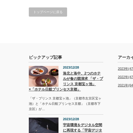
トップページに戻る
ピックアップ記事
アーカ
2023/12/28
2023年(47
洛北と洛中、2つのホテ
2022年(47
ルが食の競演求 「ザ・プ
リンス 京都宝ヶ池」
2021年(64
×「ホテル日航プリンセス京都」
「ザ・プリンス 京都宝ヶ池」（京都市左京区宝ヶ
池）と「ホテル日航プリンセス京都」（京都市下
京区）が…
2023/12/28
宇宙環境をデジタル空間
に再現する「宇宙デジタ