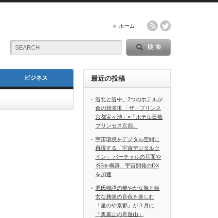
ホーム
ビジネス
最近の投稿
洛北と洛中、2つのホテルが
食の競演求 「ザ・プリンス
京都宝ヶ池」×「ホテル日航
プリンセス京都」
宇宙環境をデジタル空間に
再現する「宇宙デジタルツ
イン」 バーチャルの月面や
ISSを構築、宇宙開発のDX
を加速
源氏物語の華やかな舞と幽
玄な雅楽の音色を楽しむ
「星のや京都」が３月に
「奥嵐山の舟遊山」