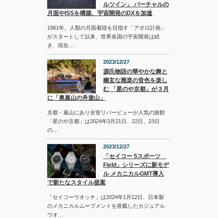
ルツイン」 バーチャルの
月面やISSを構築、宇宙開発のDXを加速
1961年、人類の月面着陸を目指す「アポロ計画」
がスタートして以来、世界各国の宇宙開発は続
き、現在…
2023/12/27
源氏物語の華やかな舞と
幽玄な雅楽の音色を楽し
む 「星のや京都」が３月
に「奥嵐山の舟遊山」
京都・嵐山にあり全室リバービューが人気の旅館
「星のや京都」は2024年3月21日、22日、23日
の…
2023/12/27
「セイコー 5スポーツ
Field」シリーズに新モデ
ル メカニカルGMT導入
で新たなスタイル提案
「セイコーウオッチ」は2024年1月12日、日本製
のメカニカルムーブメントを搭載したカジュアル
ウオ…