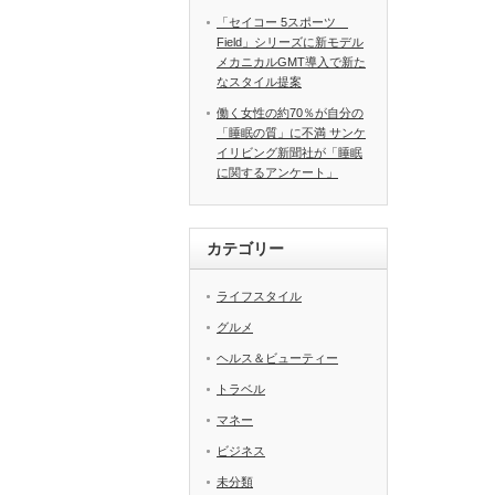
「セイコー 5スポーツ
Field」シリーズに新モデル
メカニカルGMT導入で新た
なスタイル提案
働く女性の約70％が自分の
「睡眠の質」に不満 サンケ
イリビング新聞社が「睡眠
に関するアンケート」
カテゴリー
ライフスタイル
グルメ
ヘルス＆ビューティー
トラベル
マネー
ビジネス
未分類