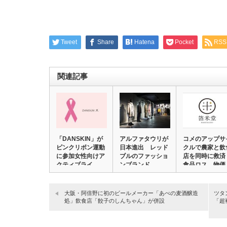
Tweet
Share
Hatena
Pocket
RSS
関連記事
「DANSKIN」が
アルファタウリが
コメのアップサ
ピンクリボン運動
日本進出 レッド
クルで農家と飲
に参加女性向けア
ブルのファッショ
店を同時に救済
クティブライ…
ンブランド
食品ロス、物価
高…
大阪・阿倍野に初のビールメーカー「あべの麦酒醸造
ツタ
処」飲食店「餃子のしんちゃん」が併設
「超