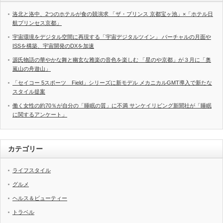
洛北と洛中、2つのホテルが食の競演求 「ザ・プリンス 京都宝ヶ池」×「ホテル日
航プリンセス京都」
宇宙環境をデジタル空間に再現する「宇宙デジタルツイン」 バーチャルの月面や
ISSを構築、宇宙開発のDXを加速
源氏物語の華やかな舞と幽玄な雅楽の音色を楽しむ 「星のや京都」が３月に「奥
嵐山の舟遊山」
「セイコー 5スポーツ Field」シリーズに新モデル メカニカルGMT導入で新たな
スタイル提案
働く女性の約70％が自分の「睡眠の質」に不満 サンケイリビング新聞社が「睡眠
に関するアンケート」
カテゴリー
ライフスタイル
グルメ
ヘルス＆ビューティー
トラベル