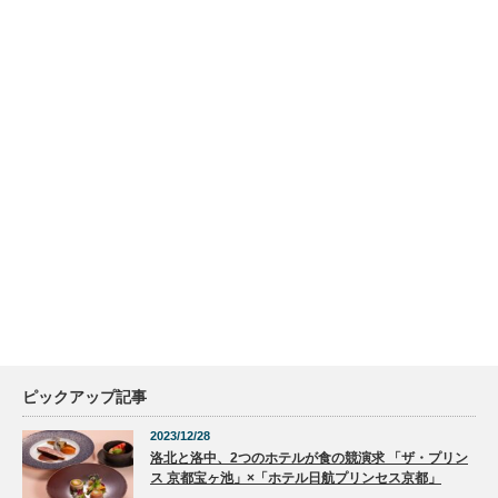
ピックアップ記事
2023/12/28
洛北と洛中、2つのホテルが食の競演求 「ザ・プリン
ス 京都宝ヶ池」×「ホテル日航プリンセス京都」