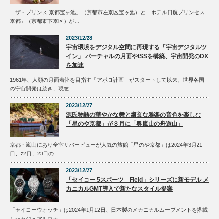
「ザ・プリンス 京都宝ヶ池」（京都市左京区宝ヶ池）と「ホテル日航プリンセス
京都」（京都市下京区）が…
2023/12/28
宇宙環境をデジタル空間に再現する「宇宙デジタルツ
イン」 バーチャルの月面やISSを構築、宇宙開発のDX
を加速
1961年、人類の月面着陸を目指す「アポロ計画」がスタートして以来、世界各国
の宇宙開発は続き、現在…
2023/12/27
源氏物語の華やかな舞と幽玄な雅楽の音色を楽しむ
「星のや京都」が３月に「奥嵐山の舟遊山」
京都・嵐山にあり全室リバービューが人気の旅館「星のや京都」は2024年3月21
日、22日、23日の…
2023/12/27
「セイコー 5スポーツ Field」シリーズに新モデル メ
カニカルGMT導入で新たなスタイル提案
「セイコーウオッチ」は2024年1月12日、日本製のメカニカルムーブメントを搭載
したカジュアルウオ…