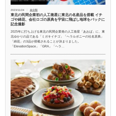
2023/11/24
未分類
東北の民間企業初の人工衛星に東北の名産品を搭載 イチ
ゴや綿花、会社ロゴの原典を宇宙に飛ばし地球をバックに
記念撮影
2025年に打ち上げる東北の民間企業発の人工衛星「あおば」に、東
北ゆかりの品である「ミガキイチゴ」「ヘラルボニーの社名原典」
「綿花」の3品が搭載されることが決まりました。
「ElevationSpace」「GRA」「ヘラ…