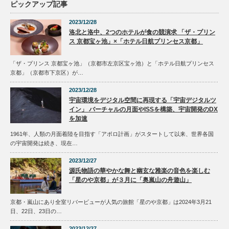
ピックアップ記事
2023/12/28
洛北と洛中、2つのホテルが食の競演求 「ザ・プリン
ス 京都宝ヶ池」×「ホテル日航プリンセス京都」
「ザ・プリンス 京都宝ヶ池」（京都市左京区宝ヶ池）と「ホテル日航プリンセス
京都」（京都市下京区）が…
2023/12/28
宇宙環境をデジタル空間に再現する「宇宙デジタルツ
イン」 バーチャルの月面やISSを構築、宇宙開発のDX
を加速
1961年、人類の月面着陸を目指す「アポロ計画」がスタートして以来、世界各国
の宇宙開発は続き、現在…
2023/12/27
源氏物語の華やかな舞と幽玄な雅楽の音色を楽しむ
「星のや京都」が３月に「奥嵐山の舟遊山」
京都・嵐山にあり全室リバービューが人気の旅館「星のや京都」は2024年3月21
日、22日、23日の…
2023/12/27