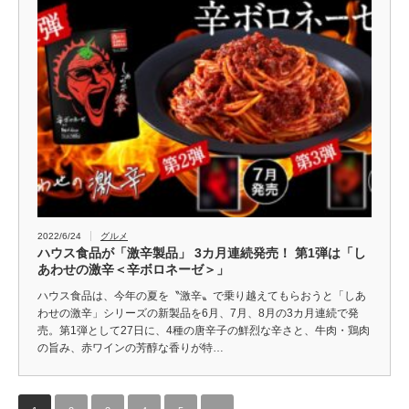
2022/6/24
グルメ
ハウス食品が「激辛製品」 3カ月連続発売！ 第1弾は「し
あわせの激辛＜辛ボロネーゼ＞」
ハウス食品は、今年の夏を〝激辛〟で乗り越えてもらおうと「しあ
わせの激辛」シリーズの新製品を6月、7月、8月の3カ月連続で発
売。第1弾として27日に、4種の唐辛子の鮮烈な辛さと、牛肉・鶏肉
の旨み、赤ワインの芳醇な香りが特…