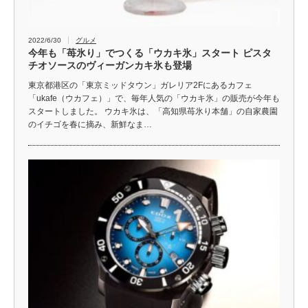
2022/6/30
グルメ
今年も「苺氷り」でつくる「ウカキ氷」スタート ピスタ
チオソースのヴィーガンカキ氷も登場
東京都港区の「東京ミッドタウン」ガレリア2Fにあるカフェ
「ukafe（ウカフェ）」で、毎年人気の「ウカキ氷」の販売が今年も
スタートしました。 ウカキ氷は、「高知県苺氷り本舗」の自家農園
のイチゴを春に摘み、新鮮なま…