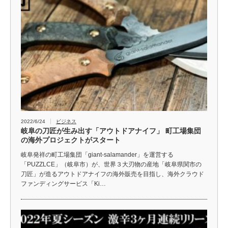
2022/6/24
ビジネス
岐阜の刀匠が生み出す「アウトドアナイフ」 町工場集団
の海外プロジェクトがスタート
岐阜発祥の町工場集団「giant-salamander」を運営する
「PUZZLCE」（岐阜市）が、世界３大刃物の産地「岐阜県関市の
刀匠」が造るアウトドアナイフの海外販売を目指し、海外クラウド
ファンディングサービス「Ki…