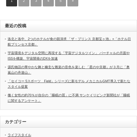
1
2
3
4
5
»
最近の投稿
洛北と洛中、2つのホテルが食の競演求 「ザ・プリンス 京都宝ヶ池」×「ホテル日
航プリンセス京都」
宇宙環境をデジタル空間に再現する「宇宙デジタルツイン」 バーチャルの月面や
ISSを構築、宇宙開発のDXを加速
源氏物語の華やかな舞と幽玄な雅楽の音色を楽しむ 「星のや京都」が３月に「奥
嵐山の舟遊山」
「セイコー 5スポーツ Field」シリーズに新モデル メカニカルGMT導入で新たな
スタイル提案
働く女性の約70％が自分の「睡眠の質」に不満 サンケイリビング新聞社が「睡眠
に関するアンケート」
カテゴリー
ライフスタイル