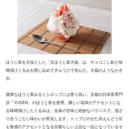
ほうじ茶を主役とした「京ほうじ茶大福」は、チョコこし餡と味
噌漬けくるみを閉じ込めてぎゅうひで包んだ、大福のようなかき
氷。
濃厚なほうじ茶みるくシロップには香り高い、京都の日本茶専門
店「YUGEN」のほうじ茶を使用。優しい塩味がアクセントにな
る味噌漬けしたくるみは、全体の甘味と絶妙なバランスで、混ざ
り合うごとに味わいが変化します。トップにのせた赤えんどう豆
も食感のアクセントとなる京都らしい上品な一品となっているそ