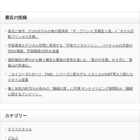
最近の投稿
洛北と洛中、2つのホテルが食の競演求 「ザ・プリンス 京都宝ヶ池」×「ホテル日
航プリンセス京都」
宇宙環境をデジタル空間に再現する「宇宙デジタルツイン」 バーチャルの月面や
ISSを構築、宇宙開発のDXを加速
源氏物語の華やかな舞と幽玄な雅楽の音色を楽しむ 「星のや京都」が３月に「奥
嵐山の舟遊山」
「セイコー 5スポーツ Field」シリーズに新モデル メカニカルGMT導入で新たな
スタイル提案
働く女性の約70％が自分の「睡眠の質」に不満 サンケイリビング新聞社が「睡眠
に関するアンケート」
カテゴリー
ライフスタイル
グルメ