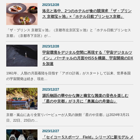
2023/12/28
洛北と洛中、2つのホテルが食の競演求 「ザ・プリン
ス 京都宝ヶ池」×「ホテル日航プリンセス京都」
「ザ・プリンス 京都宝ヶ池」（京都市左京区宝ヶ池）と「ホテル日航プリンセス
京都」（京都市下京区）が…
2023/12/28
宇宙環境をデジタル空間に再現する「宇宙デジタルツ
イン」 バーチャルの月面やISSを構築、宇宙開発のDX
を加速
1961年、人類の月面着陸を目指す「アポロ計画」がスタートして以来、世界各国
の宇宙開発は続き、現在…
2023/12/27
源氏物語の華やかな舞と幽玄な雅楽の音色を楽しむ
「星のや京都」が３月に「奥嵐山の舟遊山」
京都・嵐山にあり全室リバービューが人気の旅館「星のや京都」は2024年3月21
日、22日、23日の…
2023/12/27
「セイコー 5スポーツ Field」シリーズに新モデル メ