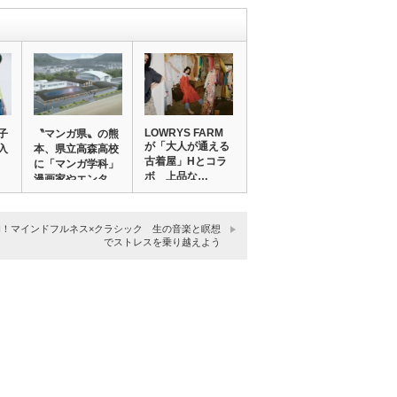
LOWRYS FARM
子
〝マンガ県〟の熊
が「大人が通える
入
本、県立高森高校
古着屋」Hとコラ
に「マンガ学科」
ボ 上品な…
漫画家やエンタ…
的！マインドフルネス×クラシック 生の音楽と瞑想
でストレスを乗り越えよう