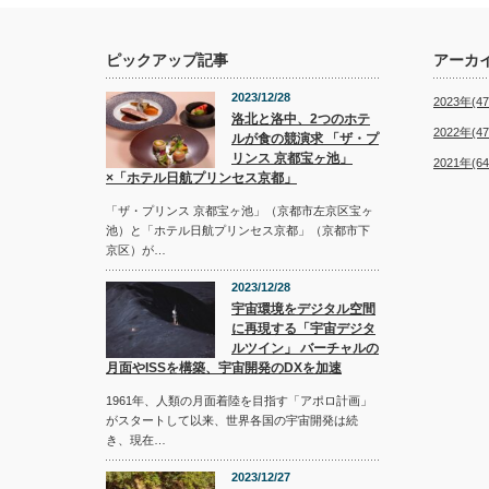
ピックアップ記事
アーカ
2023/12/28
2023年(47
洛北と洛中、2つのホテ
2022年(47
ルが食の競演求 「ザ・プ
リンス 京都宝ヶ池」
2021年(64
×「ホテル日航プリンセス京都」
「ザ・プリンス 京都宝ヶ池」（京都市左京区宝ヶ
池）と「ホテル日航プリンセス京都」（京都市下
京区）が…
2023/12/28
宇宙環境をデジタル空間
に再現する「宇宙デジタ
ルツイン」 バーチャルの
月面やISSを構築、宇宙開発のDXを加速
1961年、人類の月面着陸を目指す「アポロ計画」
がスタートして以来、世界各国の宇宙開発は続
き、現在…
2023/12/27