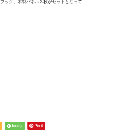
ピブック、木製パネル３枚がセットとなって
feedly
Pin it