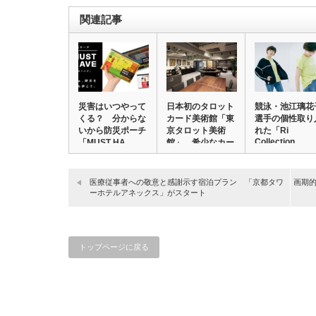
関連記事
災害はいつやって
日本初のタロット
競泳・池江璃花
くる？ 分からな
カード美術館「東
選手の個性取り
いから防災ポーチ
京タロット美術
れた「Ri
Collection…
「MUST HA…
館」 希少なカー
ド…
医療従事者への敬意と感謝示す宿泊プラン 「京都タワ
画期
ーホテルアネックス」がスタート
トップページに戻る