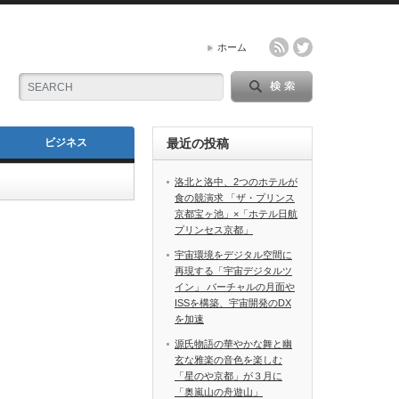
ホーム
ビジネス
最近の投稿
洛北と洛中、2つのホテルが
食の競演求 「ザ・プリンス
京都宝ヶ池」×「ホテル日航
プリンセス京都」
宇宙環境をデジタル空間に
再現する「宇宙デジタルツ
イン」 バーチャルの月面や
ISSを構築、宇宙開発のDX
を加速
源氏物語の華やかな舞と幽
玄な雅楽の音色を楽しむ
「星のや京都」が３月に
「奥嵐山の舟遊山」