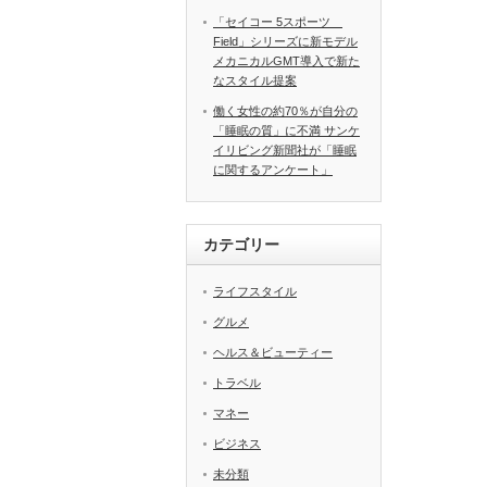
「セイコー 5スポーツ
Field」シリーズに新モデル
メカニカルGMT導入で新た
なスタイル提案
働く女性の約70％が自分の
「睡眠の質」に不満 サンケ
イリビング新聞社が「睡眠
に関するアンケート」
カテゴリー
ライフスタイル
グルメ
ヘルス＆ビューティー
トラベル
マネー
ビジネス
未分類