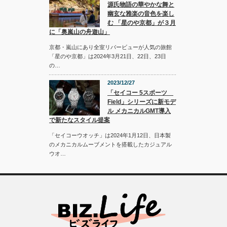
源氏物語の華やかな舞と
幽玄な雅楽の音色を楽し
む 「星のや京都」が３月
に「奥嵐山の舟遊山」
京都・嵐山にあり全室リバービューが人気の旅館
「星のや京都」は2024年3月21日、22日、23日
の…
2023/12/27
「セイコー 5スポーツ
Field」シリーズに新モデ
ル メカニカルGMT導入
で新たなスタイル提案
「セイコーウオッチ」は2024年1月12日、日本製
のメカニカルムーブメントを搭載したカジュアル
ウオ…