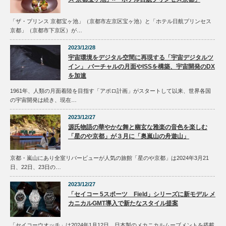
「ザ・プリンス 京都宝ヶ池」（京都市左京区宝ヶ池）と「ホテル日航プリンセス
京都」（京都市下京区）が…
2023/12/28
宇宙環境をデジタル空間に再現する「宇宙デジタルツ
イン」 バーチャルの月面やISSを構築、宇宙開発のDX
を加速
1961年、人類の月面着陸を目指す「アポロ計画」がスタートして以来、世界各国
の宇宙開発は続き、現在…
2023/12/27
源氏物語の華やかな舞と幽玄な雅楽の音色を楽しむ
「星のや京都」が３月に「奥嵐山の舟遊山」
京都・嵐山にあり全室リバービューが人気の旅館「星のや京都」は2024年3月21
日、22日、23日の…
2023/12/27
「セイコー 5スポーツ Field」シリーズに新モデル メ
カニカルGMT導入で新たなスタイル提案
「セイコーウオッチ」は2024年1月12日、日本製のメカニカルムーブメントを搭載