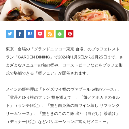
東京・台場の「グランドニッコー東京 台場」のブッフェレスト
ラン「GARDEN DINING」で2024年1月5日から2月25日まで、さ
まざまなメニューの旬の蟹や、ローストビーフなどをブッフェ形
式で堪能できる「蟹フェア」が開催されます。
メインの蟹料理は「トゲズワイ蟹のヴァプール 5種のソース」、
「雲丹とゆり根のフラン 蟹を添えて」、「蟹とアボカドのタル
ト」（ランチ限定）、「蟹と白身魚の白ワイン蒸し サフランク
リームソース」、「蟹ときのこのご飯 出汁（白だし）茶漬け」
（ディナー限定）などバリエーションに富んだメニュー。