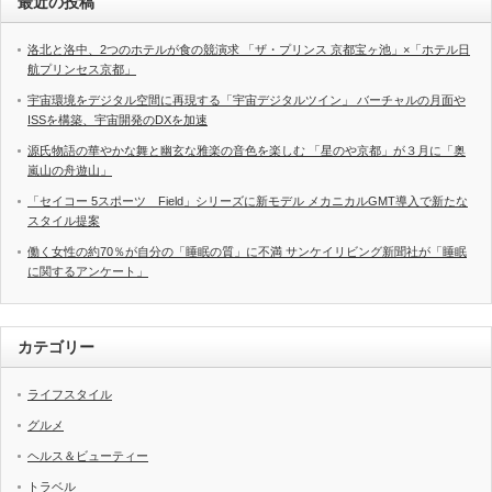
最近の投稿
洛北と洛中、2つのホテルが食の競演求 「ザ・プリンス 京都宝ヶ池」×「ホテル日
航プリンセス京都」
宇宙環境をデジタル空間に再現する「宇宙デジタルツイン」 バーチャルの月面や
ISSを構築、宇宙開発のDXを加速
源氏物語の華やかな舞と幽玄な雅楽の音色を楽しむ 「星のや京都」が３月に「奥
嵐山の舟遊山」
「セイコー 5スポーツ Field」シリーズに新モデル メカニカルGMT導入で新たな
スタイル提案
働く女性の約70％が自分の「睡眠の質」に不満 サンケイリビング新聞社が「睡眠
に関するアンケート」
カテゴリー
ライフスタイル
グルメ
ヘルス＆ビューティー
トラベル