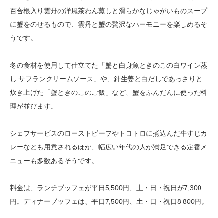
百合根入り雲丹の洋風茶わん蒸しと滑らかなじゃがいものスープ
に蟹をのせるもので、雲丹と蟹の贅沢なハーモニーを楽しめるそ
うです。
冬の食材を使用して仕立てた「蟹と白身魚ときのこの白ワイン蒸
し サフランクリームソース」や、針生姜と白だしであっさりと
炊き上げた「蟹ときのこのご飯」など、蟹をふんだんに使った料
理が並びます。
シェフサービスのローストビーフやトロトロに煮込んだ牛すじカ
レーなども用意されるほか、幅広い年代の人が満足できる定番メ
ニューも多数あるそうです。
料金は、ランチブッフェが平日5,500円、土・日・祝日が7,300
円。ディナーブッフェは、平日7,500円、土・日・祝日8,800円。