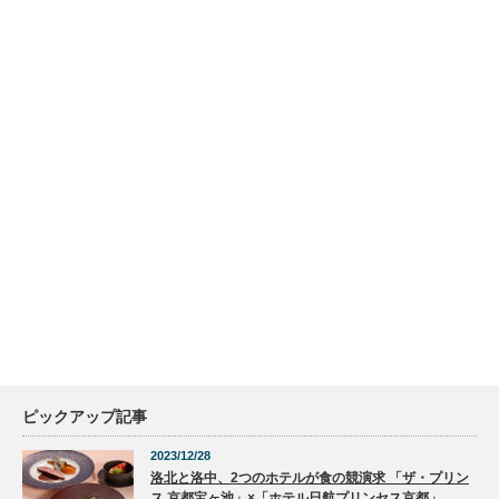
ピックアップ記事
2023/12/28
洛北と洛中、2つのホテルが食の競演求 「ザ・プリン
ス 京都宝ヶ池」×「ホテル日航プリンセス京都」