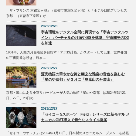
「ザ・プリンス 京都宝ヶ池」（京都市左京区宝ヶ池）と「ホテル日航プリンセス
京都」（京都市下京区）が…
2023/12/28
宇宙環境をデジタル空間に再現する「宇宙デジタルツ
イン」 バーチャルの月面やISSを構築、宇宙開発のDX
を加速
1961年、人類の月面着陸を目指す「アポロ計画」がスタートして以来、世界各国
の宇宙開発は続き、現在…
2023/12/27
源氏物語の華やかな舞と幽玄な雅楽の音色を楽しむ
「星のや京都」が３月に「奥嵐山の舟遊山」
京都・嵐山にあり全室リバービューが人気の旅館「星のや京都」は2024年3月21
日、22日、23日の…
2023/12/27
「セイコー 5スポーツ Field」シリーズに新モデル メ
カニカルGMT導入で新たなスタイル提案
「セイコーウオッチ」は2024年1月12日、日本製のメカニカルムーブメントを搭載