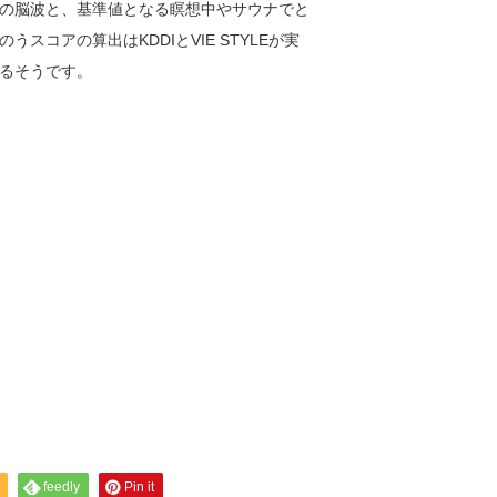
の脳波と、基準値となる瞑想中やサウナでと
コアの算出はKDDIとVIE STYLEが実
るそうです。
feedly
Pin it