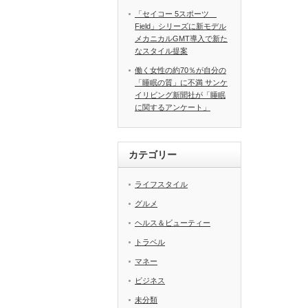
「セイコー 5スポーツ
Field」シリーズに新モデル
メカニカルGMT導入で新た
なスタイル提案
働く女性の約70％が自分の
「睡眠の質」に不満 サンケ
イリビング新聞社が「睡眠
に関するアンケート」
カテゴリー
ライフスタイル
グルメ
ヘルス＆ビューティー
トラベル
マネー
ビジネス
未分類