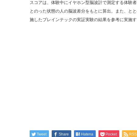
スコアは、体験中にイヤホン型脳波計で測定する体験者
とのった状態の人の脳波差分をもとに算出。また、ととのうス
施したブレインテックの実証実験の結果を参考に実施す
Tweet
Share
Hatena
Pocket
RSS