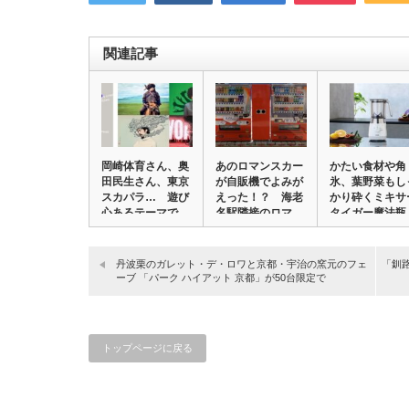
関連記事
岡崎体育さん、奥
あのロマンスカー
かたい食材や角
田民生さん、東京
が自販機でよみが
氷、葉野菜もし
スカパラ… 遊び
えった！？ 海老
かり砕くミキサ
心あるテーマで
名駅隣接のロマ
タイガー魔法瓶
「…
ン…
の…
丹波栗のガレット・デ・ロワと京都・宇治の窯元のフェ
「釧
ーブ 「パーク ハイアット 京都」が50台限定で
トップページに戻る