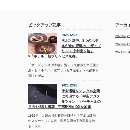
ピックアップ記事
アーカ
2023/12/28
2023年(47
洛北と洛中、2つのホテ
2022年(47
ルが食の競演求 「ザ・プ
リンス 京都宝ヶ池」
2021年(64
×「ホテル日航プリンセス京都」
「ザ・プリンス 京都宝ヶ池」（京都市左京区宝ヶ
池）と「ホテル日航プリンセス京都」（京都市下
京区）が…
2023/12/28
宇宙環境をデジタル空間
に再現する「宇宙デジタ
ルツイン」 バーチャルの
月面やISSを構築、宇宙開発のDXを加速
1961年、人類の月面着陸を目指す「アポロ計画」
がスタートして以来、世界各国の宇宙開発は続
き、現在…