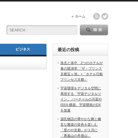
ホーム
ビジネス
最近の投稿
洛北と洛中、2つのホテルが
食の競演求 「ザ・プリンス
京都宝ヶ池」×「ホテル日航
プリンセス京都」
宇宙環境をデジタル空間に
再現する「宇宙デジタルツ
イン」 バーチャルの月面や
ISSを構築、宇宙開発のDX
を加速
源氏物語の華やかな舞と幽
玄な雅楽の音色を楽しむ
「星のや京都」が３月に
「奥嵐山の舟遊山」