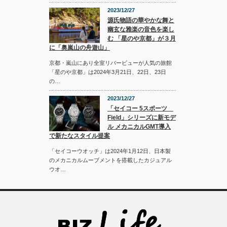
2023/12/27
源氏物語の華やかな舞と
幽玄な雅楽の音色を楽し
む 「星のや京都」が３月
に「奥嵐山の舟遊山」
京都・嵐山にあり全室リバービューが人気の旅館
「星のや京都」は2024年3月21日、22日、23日
の…
2023/12/27
「セイコー 5スポーツ
Field」シリーズに新モデ
ル メカニカルGMT導入
で新たなスタイル提案
「セイコーウオッチ」は2024年1月12日、日本製
のメカニカルムーブメントを搭載したカジュアル
ウオ…