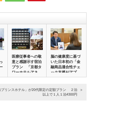
医療従事者への敬
脳の健康度に基づ
っ
意と感謝示す宿泊
いた日本初の「金
ー
プラン 「京都タ
融商品適合性チェ
ワーホテルアネ
ック支援AIアプ…
ッ…
路プリンスホテル」が20代限定の定額プラン ２泊
以上で１人１泊4300円