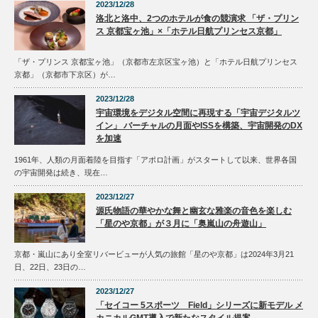
2023/12/28
洛北と洛中、2つのホテルが食の競演求 「ザ・プリン
ス 京都宝ヶ池」×「ホテル日航プリンセス京都」
「ザ・プリンス 京都宝ヶ池」（京都市左京区宝ヶ池）と「ホテル日航プリンセス
京都」（京都市下京区）が…
2023/12/28
宇宙環境をデジタル空間に再現する「宇宙デジタルツ
イン」 バーチャルの月面やISSを構築、宇宙開発のDX
を加速
1961年、人類の月面着陸を目指す「アポロ計画」がスタートして以来、世界各国
の宇宙開発は続き、現在…
2023/12/27
源氏物語の華やかな舞と幽玄な雅楽の音色を楽しむ
「星のや京都」が３月に「奥嵐山の舟遊山」
京都・嵐山にあり全室リバービューが人気の旅館「星のや京都」は2024年3月21
日、22日、23日の…
2023/12/27
「セイコー 5スポーツ Field」シリーズに新モデル メ