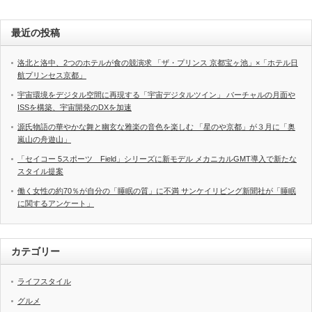
最近の投稿
洛北と洛中、2つのホテルが食の競演求 「ザ・プリンス 京都宝ヶ池」×「ホテル日
航プリンセス京都」
宇宙環境をデジタル空間に再現する「宇宙デジタルツイン」 バーチャルの月面や
ISSを構築、宇宙開発のDXを加速
源氏物語の華やかな舞と幽玄な雅楽の音色を楽しむ 「星のや京都」が３月に「奥
嵐山の舟遊山」
「セイコー 5スポーツ Field」シリーズに新モデル メカニカルGMT導入で新たな
スタイル提案
働く女性の約70％が自分の「睡眠の質」に不満 サンケイリビング新聞社が「睡眠
に関するアンケート」
カテゴリー
ライフスタイル
グルメ