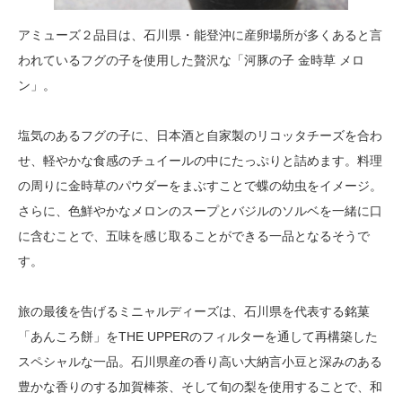
アミューズ２品目は、石川県・能登沖に産卵場所が多くあると言
われているフグの子を使用した贅沢な「河豚の子 金時草 メロ
ン」。
塩気のあるフグの子に、日本酒と自家製のリコッタチーズを合わ
せ、軽やかな食感のチュイールの中にたっぷりと詰めます。料理
の周りに金時草のパウダーをまぶすことで蝶の幼虫をイメージ。
さらに、色鮮やかなメロンのスープとバジルのソルベを一緒に口
に含むことで、五味を感じ取ることができる一品となるそうで
す。
旅の最後を告げるミニャルディーズは、石川県を代表する銘菓
「あんころ餅」をTHE UPPERのフィルターを通して再構築した
スペシャルな一品。石川県産の香り高い大納言小豆と深みのある
豊かな香りのする加賀棒茶、そして旬の梨を使用することで、和