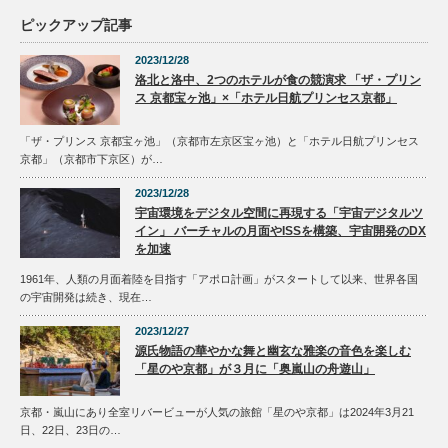
ピックアップ記事
2023/12/28
洛北と洛中、2つのホテルが食の競演求 「ザ・プリン
ス 京都宝ヶ池」×「ホテル日航プリンセス京都」
「ザ・プリンス 京都宝ヶ池」（京都市左京区宝ヶ池）と「ホテル日航プリンセス
京都」（京都市下京区）が…
2023/12/28
宇宙環境をデジタル空間に再現する「宇宙デジタルツ
イン」 バーチャルの月面やISSを構築、宇宙開発のDX
を加速
1961年、人類の月面着陸を目指す「アポロ計画」がスタートして以来、世界各国
の宇宙開発は続き、現在…
2023/12/27
源氏物語の華やかな舞と幽玄な雅楽の音色を楽しむ
「星のや京都」が３月に「奥嵐山の舟遊山」
京都・嵐山にあり全室リバービューが人気の旅館「星のや京都」は2024年3月21
日、22日、23日の…