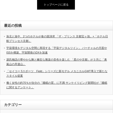
トップページに戻る
最近の投稿
洛北と洛中、2つのホテルが食の競演求 「ザ・プリンス 京都宝ヶ池」×「ホテル日
航プリンセス京都」
宇宙環境をデジタル空間に再現する「宇宙デジタルツイン」 バーチャルの月面や
ISSを構築、宇宙開発のDXを加速
源氏物語の華やかな舞と幽玄な雅楽の音色を楽しむ 「星のや京都」が３月に「奥
嵐山の舟遊山」
「セイコー 5スポーツ Field」シリーズに新モデル メカニカルGMT導入で新たな
スタイル提案
働く女性の約70％が自分の「睡眠の質」に不満 サンケイリビング新聞社が「睡眠
に関するアンケート」
カテゴリー