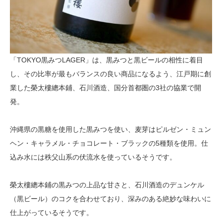
「TOKYO黒みつLAGER」は、黒みつと黒ビールの相性に着目
し、その比率が最もバランスの良い商品になるよう、江戸期に創
業した榮太樓總本鋪、石川酒造、国分首都圏の3社の協業で開
発。
沖縄県の黒糖を使用した黒みつを使い、麦芽はピルゼン・ミュン
ヘン・キャラメル・チョコレート・ブラックの5種類を使用。仕
込み水には秩父山系の伏流水を使っているそうです。
榮太樓總本鋪の黒みつの上品な甘さと、石川酒造のデュンケル
（黒ビール）のコクを合わせており、深みのある絶妙な味わいに
仕上がっているそうです。