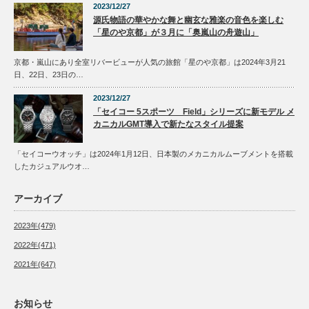
2023/12/27
源氏物語の華やかな舞と幽玄な雅楽の音色を楽しむ
「星のや京都」が３月に「奥嵐山の舟遊山」
京都・嵐山にあり全室リバービューが人気の旅館「星のや京都」は2024年3月21
日、22日、23日の…
2023/12/27
「セイコー 5スポーツ Field」シリーズに新モデル メ
カニカルGMT導入で新たなスタイル提案
「セイコーウオッチ」は2024年1月12日、日本製のメカニカルムーブメントを搭載
したカジュアルウオ…
アーカイブ
2023年(479)
2022年(471)
2021年(647)
お知らせ