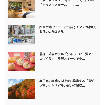
「ザ・サウザンド キョウト」が1日1室の
「クリスマスルーム」 ス…
関西空港でアートに出会う！マンガ家8人
共演の大作は必見
磐梯山温泉ホテル「ひゃっこい甘酒アイ
スづくり」 発酵スイーツで免…
奥日光の紅葉を湖上から満喫する「宿泊
プラン」と「グランピング貸切…