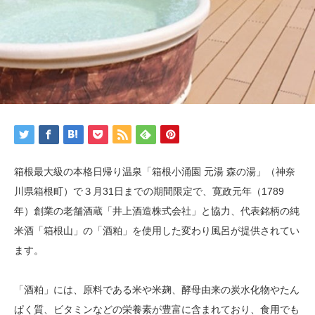
箱根最大級の本格日帰り温泉「箱根小涌園 元湯 森の湯」（神奈
川県箱根町）で３月31日までの期間限定で、寛政元年（1789
年）創業の老舗酒蔵「井上酒造株式会社」と協力、代表銘柄の純
米酒「箱根山」の「酒粕」を使用した変わり風呂が提供されてい
ます。
「酒粕」には、原料である米や米麹、酵母由来の炭水化物やたん
ぱく質、ビタミンなどの栄養素が豊富に含まれており、食用でも