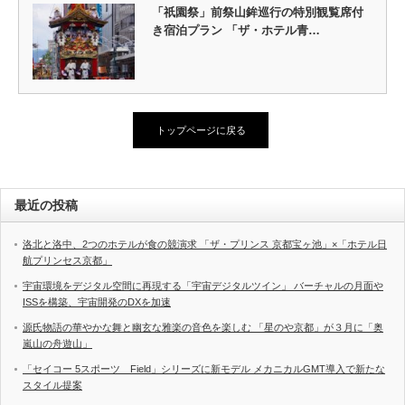
「祇園祭」前祭山鉾巡行の特別観覧席付
き宿泊プラン 「ザ・ホテル青…
トップページに戻る
最近の投稿
洛北と洛中、2つのホテルが食の競演求 「ザ・プリンス 京都宝ヶ池」×「ホテル日
航プリンセス京都」
宇宙環境をデジタル空間に再現する「宇宙デジタルツイン」 バーチャルの月面や
ISSを構築、宇宙開発のDXを加速
源氏物語の華やかな舞と幽玄な雅楽の音色を楽しむ 「星のや京都」が３月に「奥
嵐山の舟遊山」
「セイコー 5スポーツ Field」シリーズに新モデル メカニカルGMT導入で新たな
スタイル提案