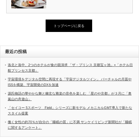
トップページに戻る
最近の投稿
洛北と洛中、2つのホテルが食の競演求 「ザ・プリンス 京都宝ヶ池」×「ホテル日
航プリンセス京都」
宇宙環境をデジタル空間に再現する「宇宙デジタルツイン」 バーチャルの月面や
ISSを構築、宇宙開発のDXを加速
源氏物語の華やかな舞と幽玄な雅楽の音色を楽しむ 「星のや京都」が３月に「奥
嵐山の舟遊山」
「セイコー 5スポーツ Field」シリーズに新モデル メカニカルGMT導入で新たな
スタイル提案
働く女性の約70％が自分の「睡眠の質」に不満 サンケイリビング新聞社が「睡眠
に関するアンケート」