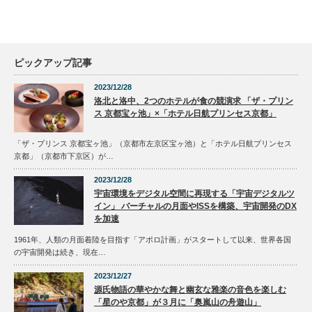
ピックアップ記事
2023/12/28
洛北と洛中、2つのホテルが食の競演求 「ザ・プリン
ス 京都宝ヶ池」×「ホテル日航プリンセス京都」
「ザ・プリンス 京都宝ヶ池」（京都市左京区宝ヶ池）と「ホテル日航プリンセス
京都」（京都市下京区）が…
2023/12/28
宇宙環境をデジタル空間に再現する「宇宙デジタルツ
イン」 バーチャルの月面やISSを構築、宇宙開発のDX
を加速
1961年、人類の月面着陸を目指す「アポロ計画」がスタートして以来、世界各国
の宇宙開発は続き、現在…
2023/12/27
源氏物語の華やかな舞と幽玄な雅楽の音色を楽しむ
「星のや京都」が３月に「奥嵐山の舟遊山」