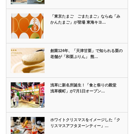
「東京たまご ごまたまご」ならぬ「み
かんたまご」が登場 東海キヨ…
創業124年、「天津甘栗」で知られる栗の
老舗が「和栗ぷりん」 熊…
浅草に新名所誕生！「食と祭りの殿堂
浅草横町」が7月1日オープン…
ホワイトクリスマスをイメージした「ク
リスマスアフタヌーンティー」…