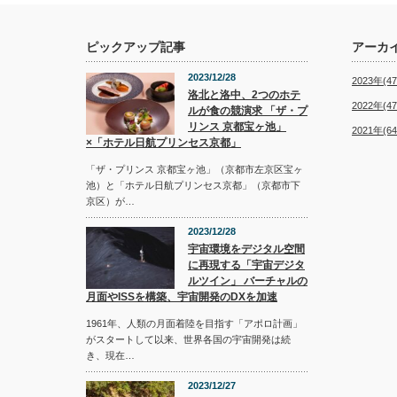
ピックアップ記事
アーカ
2023/12/28
2023年(47
洛北と洛中、2つのホテ
2022年(47
ルが食の競演求 「ザ・プ
リンス 京都宝ヶ池」
2021年(64
×「ホテル日航プリンセス京都」
「ザ・プリンス 京都宝ヶ池」（京都市左京区宝ヶ
池）と「ホテル日航プリンセス京都」（京都市下
京区）が…
2023/12/28
宇宙環境をデジタル空間
に再現する「宇宙デジタ
ルツイン」 バーチャルの
月面やISSを構築、宇宙開発のDXを加速
1961年、人類の月面着陸を目指す「アポロ計画」
がスタートして以来、世界各国の宇宙開発は続
き、現在…
2023/12/27