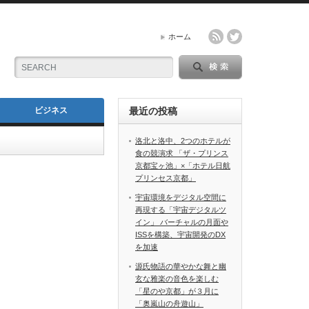
ホーム
ビジネス
最近の投稿
洛北と洛中、2つのホテルが
食の競演求 「ザ・プリンス
京都宝ヶ池」×「ホテル日航
プリンセス京都」
宇宙環境をデジタル空間に
再現する「宇宙デジタルツ
イン」 バーチャルの月面や
ISSを構築、宇宙開発のDX
を加速
源氏物語の華やかな舞と幽
玄な雅楽の音色を楽しむ
「星のや京都」が３月に
「奥嵐山の舟遊山」