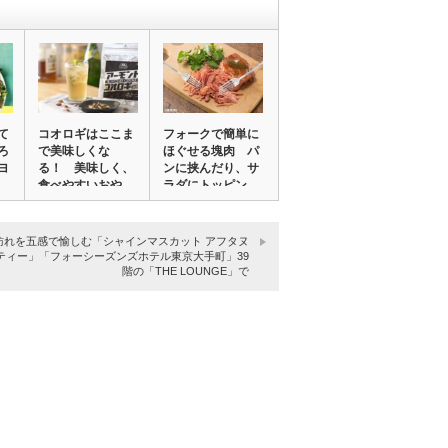
て
コオロギはここま
フォークで簡単に
ろ
で美味しくな
ほぐせる塊肉 パ
ヨ
る！ 美味しく、
ンに挟んだり、サ
食べやすいおや
ラダにトッピン
つ、「…
グ…
訪れを五感で愉しむ「シャインマスカット アフタヌ
ティー」「フォーシーズンズホテル東京大手町」39
階の「THE LOUNGE」で