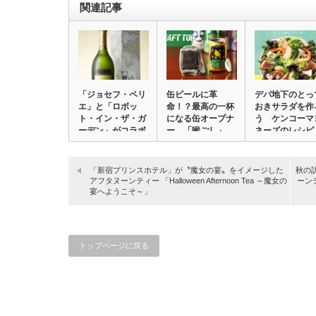
関連記事
「ジョセフ・ペリ
缶ビールに革
デパ地下のとっ
エ」と「ロボッ
命！？最高の一杯
おきサラダを作
ト・イン・ザ・ガ
になる缶オープナ
う ケンコーマ
ーデン」がコラボ
ー 「喉ごし」
ネーズのレシピ
…
「香り…
本…
「新宿プリンスホテル」が〝魔女の宴〟をイメージした
秋の
アフタヌーンティー 「Halloween Afternoon Tea ～魔女の
ーン
宴へようこそ～」
トップページに戻る