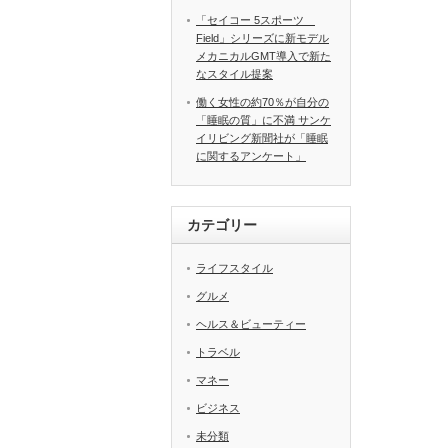
「セイコー 5スポーツ
Field」シリーズに新モデル
メカニカルGMT導入で新た
なスタイル提案
働く女性の約70％が自分の
「睡眠の質」に不満 サンケ
イリビング新聞社が「睡眠
に関するアンケート」
カテゴリー
ライフスタイル
グルメ
ヘルス＆ビューティー
トラベル
マネー
ビジネス
未分類