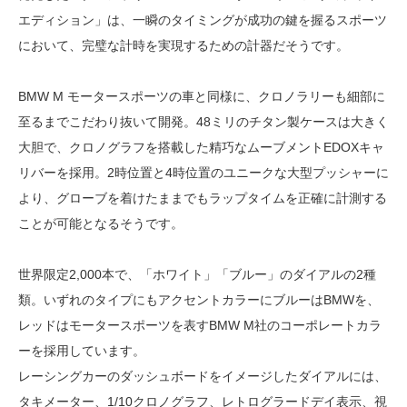
エディション」は、一瞬のタイミングが成功の鍵を握るスポーツ
において、完璧な計時を実現するための計器だそうです。
BMW M モータースポーツの車と同様に、クロノラリーも細部に
至るまでこだわり抜いて開発。48ミリのチタン製ケースは大きく
大胆で、クロノグラフを搭載した精巧なムーブメントEDOXキャ
リバーを採用。2時位置と4時位置のユニークな大型プッシャーに
より、グローブを着けたままでもラップタイムを正確に計測する
ことが可能となるそうです。
世界限定2,000本で、「ホワイト」「ブルー」のダイアルの2種
類。いずれのタイプにもアクセントカラーにブルーはBMWを、
レッドはモータースポーツを表すBMW M社のコーポレートカラ
ーを採用しています。
レーシングカーのダッシュボードをイメージしたダイアルには、
タキメーター、1/10クロノグラフ、レトログラードデイ表示、視