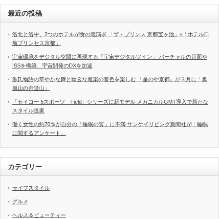
最近の投稿
洛北と洛中、2つのホテルが食の競演求 「ザ・プリンス 京都宝ヶ池」×「ホテル日
航プリンセス京都」
宇宙環境をデジタル空間に再現する「宇宙デジタルツイン」 バーチャルの月面や
ISSを構築、宇宙開発のDXを加速
源氏物語の華やかな舞と幽玄な雅楽の音色を楽しむ 「星のや京都」が３月に「奥
嵐山の舟遊山」
「セイコー 5スポーツ Field」シリーズに新モデル メカニカルGMT導入で新たな
スタイル提案
働く女性の約70％が自分の「睡眠の質」に不満 サンケイリビング新聞社が「睡眠
に関するアンケート」
カテゴリー
ライフスタイル
グルメ
ヘルス＆ビューティー