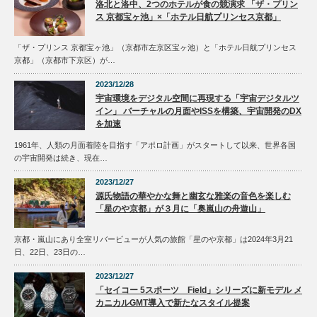
洛北と洛中、2つのホテルが食の競演求 「ザ・プリン
ス 京都宝ヶ池」×「ホテル日航プリンセス京都」
「ザ・プリンス 京都宝ヶ池」（京都市左京区宝ヶ池）と「ホテル日航プリンセス
京都」（京都市下京区）が…
2023/12/28
宇宙環境をデジタル空間に再現する「宇宙デジタルツ
イン」 バーチャルの月面やISSを構築、宇宙開発のDX
を加速
1961年、人類の月面着陸を目指す「アポロ計画」がスタートして以来、世界各国
の宇宙開発は続き、現在…
2023/12/27
源氏物語の華やかな舞と幽玄な雅楽の音色を楽しむ
「星のや京都」が３月に「奥嵐山の舟遊山」
京都・嵐山にあり全室リバービューが人気の旅館「星のや京都」は2024年3月21
日、22日、23日の…
2023/12/27
「セイコー 5スポーツ Field」シリーズに新モデル メ
カニカルGMT導入で新たなスタイル提案