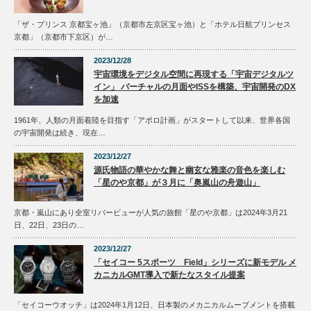
「ザ・プリンス 京都宝ヶ池」（京都市左京区宝ヶ池）と「ホテル日航プリンセス
京都」（京都市下京区）が…
2023/12/28
宇宙環境をデジタル空間に再現する「宇宙デジタルツ
イン」 バーチャルの月面やISSを構築、宇宙開発のDX
を加速
1961年、人類の月面着陸を目指す「アポロ計画」がスタートして以来、世界各国
の宇宙開発は続き、現在…
2023/12/27
源氏物語の華やかな舞と幽玄な雅楽の音色を楽しむ
「星のや京都」が３月に「奥嵐山の舟遊山」
京都・嵐山にあり全室リバービューが人気の旅館「星のや京都」は2024年3月21
日、22日、23日の…
2023/12/27
「セイコー 5スポーツ Field」シリーズに新モデル メ
カニカルGMT導入で新たなスタイル提案
「セイコーウオッチ」は2024年1月12日、日本製のメカニカルムーブメントを搭載