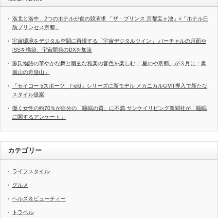
洛北と洛中、2つのホテルが食の競演求 「ザ・プリンス 京都宝ヶ池」×「ホテル日
航プリンセス京都」
宇宙環境をデジタル空間に再現する「宇宙デジタルツイン」 バーチャルの月面や
ISSを構築、宇宙開発のDXを加速
源氏物語の華やかな舞と幽玄な雅楽の音色を楽しむ 「星のや京都」が３月に「奥
嵐山の舟遊山」
「セイコー 5スポーツ Field」シリーズに新モデル メカニカルGMT導入で新たな
スタイル提案
働く女性の約70％が自分の「睡眠の質」に不満 サンケイリビング新聞社が「睡眠
に関するアンケート」
カテゴリー
ライフスタイル
グルメ
ヘルス＆ビューティー
トラベル