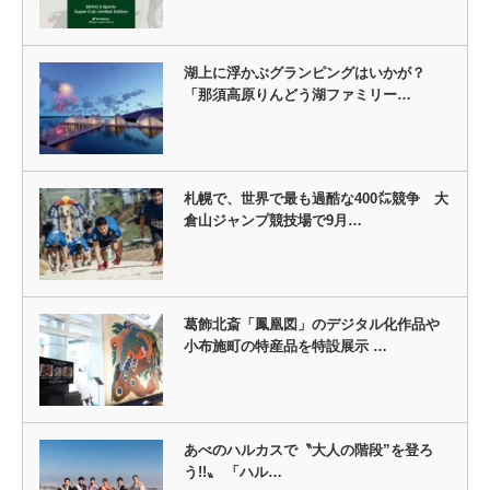
湖上に浮かぶグランピングはいかが？
「那須高原りんどう湖ファミリー…
札幌で、世界で最も過酷な400㍍競争 大
倉山ジャンプ競技場で9月…
葛飾北斎「鳳凰図」のデジタル化作品や
小布施町の特産品を特設展示 …
あべのハルカスで〝大人の階段”を登ろ
う!!〟 「ハル…