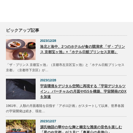
ピックアップ記事
2023/12/28
洛北と洛中、2つのホテルが食の競演求 「ザ・プリン
ス 京都宝ヶ池」×「ホテル日航プリンセス京都」
「ザ・プリンス 京都宝ヶ池」（京都市左京区宝ヶ池）と「ホテル日航プリンセス
京都」（京都市下京区）が…
2023/12/28
宇宙環境をデジタル空間に再現する「宇宙デジタルツ
イン」 バーチャルの月面やISSを構築、宇宙開発のDX
を加速
1961年、人類の月面着陸を目指す「アポロ計画」がスタートして以来、世界各国
の宇宙開発は続き、現在…
2023/12/27
源氏物語の華やかな舞と幽玄な雅楽の音色を楽しむ
「星のや京都」が３月に「奥嵐山の舟遊山」