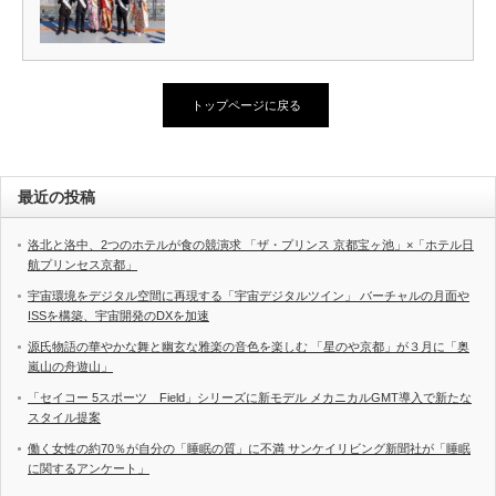
トップページに戻る
最近の投稿
洛北と洛中、2つのホテルが食の競演求 「ザ・プリンス 京都宝ヶ池」×「ホテル日
航プリンセス京都」
宇宙環境をデジタル空間に再現する「宇宙デジタルツイン」 バーチャルの月面や
ISSを構築、宇宙開発のDXを加速
源氏物語の華やかな舞と幽玄な雅楽の音色を楽しむ 「星のや京都」が３月に「奥
嵐山の舟遊山」
「セイコー 5スポーツ Field」シリーズに新モデル メカニカルGMT導入で新たな
スタイル提案
働く女性の約70％が自分の「睡眠の質」に不満 サンケイリビング新聞社が「睡眠
に関するアンケート」