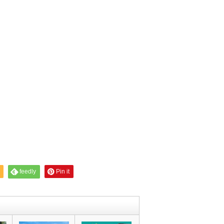
feedly
Pin it