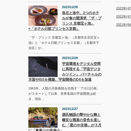
2023/12/28
2023年(47
洛北と洛中、2つのホテ
2022年(47
ルが食の競演求 「ザ・プ
リンス 京都宝ヶ池」
2021年(64
×「ホテル日航プリンセス京都」
「ザ・プリンス 京都宝ヶ池」（京都市左京区宝ヶ
池）と「ホテル日航プリンセス京都」（京都市下
京区）が…
2023/12/28
宇宙環境をデジタル空間
に再現する「宇宙デジタ
ルツイン」 バーチャルの
月面やISSを構築、宇宙開発のDXを加速
1961年、人類の月面着陸を目指す「アポロ計画」
がスタートして以来、世界各国の宇宙開発は続
き、現在…
2023/12/27
源氏物語の華やかな舞と
幽玄な雅楽の音色を楽し
む 「星のや京都」が３月
に「奥嵐山の舟遊山」