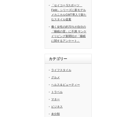
「セイコー 5スポーツ
Field」シリーズに新モデル
メカニカルGMT導入で新た
なスタイル提案
働く女性の約70％が自分の
「睡眠の質」に不満 サンケ
イリビング新聞社が「睡眠
に関するアンケート」
カテゴリー
ライフスタイル
グルメ
ヘルス＆ビューティー
トラベル
マネー
ビジネス
未分類