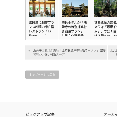
淡路島に創作フラ
奈良ホテルが「法
世界遺産の知名
ンス料理の滞在型
隆寺の特別拝観付
２位は「原爆ド
レストラン「La
き宿泊プラン」
ム」。では１位
Rose」 「…
世界文化遺産登
は？行ったこと
録…
あ…
あの平田牧場が新味「金華豚濃厚辛味噌ラーメン」 濃厚
北九
で味わい深い特製スープ
トップページに戻る
ピックアップ記事
アーカ