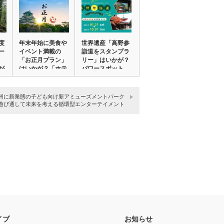
度
年末年始に美食や
世界遺産「高野参
ー
イベント満載の
詣道をスタンプラ
「お正月プラン」
リー」はいかが？
が
はいかが？「ホテ
パワースポット…
ル…
州に新業態の子ども向け新アミューズメントパーク
遊び通して未来を考える循環型エンターテイメント
イブ
お知らせ