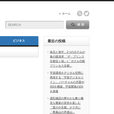
ホーム
ビジネス
最近の投稿
洛北と洛中、2つのホテルが
食の競演求 「ザ・プリンス
京都宝ヶ池」×「ホテル日航
プリンセス京都」
宇宙環境をデジタル空間に
再現する「宇宙デジタルツ
イン」 バーチャルの月面や
ISSを構築、宇宙開発のDX
を加速
源氏物語の華やかな舞と幽
玄な雅楽の音色を楽しむ
「星のや京都」が３月に
「奥嵐山の舟遊山」