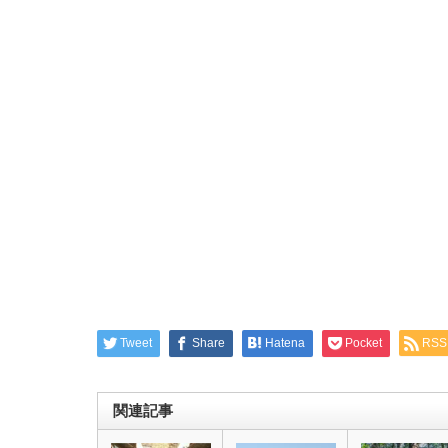
Tweet
Share
Hatena
Pocket
RSS
関連記事