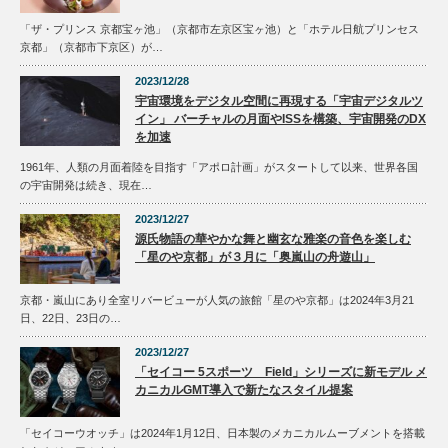
「ザ・プリンス 京都宝ヶ池」（京都市左京区宝ヶ池）と「ホテル日航プリンセス
京都」（京都市下京区）が…
2023/12/28
宇宙環境をデジタル空間に再現する「宇宙デジタルツ
イン」 バーチャルの月面やISSを構築、宇宙開発のDX
を加速
1961年、人類の月面着陸を目指す「アポロ計画」がスタートして以来、世界各国
の宇宙開発は続き、現在…
2023/12/27
源氏物語の華やかな舞と幽玄な雅楽の音色を楽しむ
「星のや京都」が３月に「奥嵐山の舟遊山」
京都・嵐山にあり全室リバービューが人気の旅館「星のや京都」は2024年3月21
日、22日、23日の…
2023/12/27
「セイコー 5スポーツ Field」シリーズに新モデル メ
カニカルGMT導入で新たなスタイル提案
「セイコーウオッチ」は2024年1月12日、日本製のメカニカルムーブメントを搭載