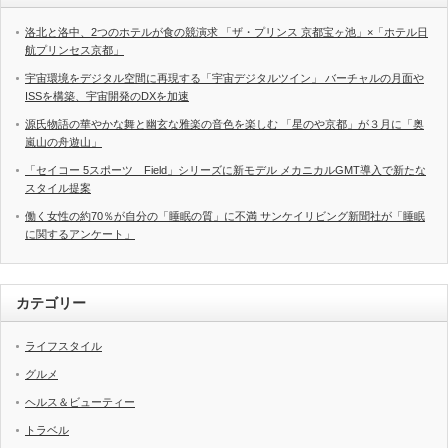
洛北と洛中、2つのホテルが食の競演求 「ザ・プリンス 京都宝ヶ池」×「ホテル日
航プリンセス京都」
宇宙環境をデジタル空間に再現する「宇宙デジタルツイン」 バーチャルの月面や
ISSを構築、宇宙開発のDXを加速
源氏物語の華やかな舞と幽玄な雅楽の音色を楽しむ 「星のや京都」が３月に「奥
嵐山の舟遊山」
「セイコー 5スポーツ Field」シリーズに新モデル メカニカルGMT導入で新たな
スタイル提案
働く女性の約70％が自分の「睡眠の質」に不満 サンケイリビング新聞社が「睡眠
に関するアンケート」
カテゴリー
ライフスタイル
グルメ
ヘルス＆ビューティー
トラベル