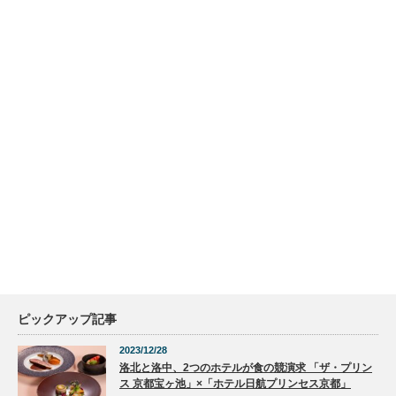
ピックアップ記事
2023/12/28
洛北と洛中、2つのホテルが食の競演求 「ザ・プリン
ス 京都宝ヶ池」×「ホテル日航プリンセス京都」