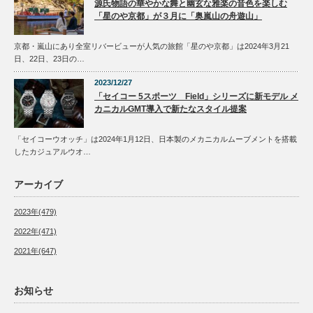
源氏物語の華やかな舞と幽玄な雅楽の音色を楽しむ
「星のや京都」が３月に「奥嵐山の舟遊山」
京都・嵐山にあり全室リバービューが人気の旅館「星のや京都」は2024年3月21
日、22日、23日の…
2023/12/27
「セイコー 5スポーツ Field」シリーズに新モデル メ
カニカルGMT導入で新たなスタイル提案
「セイコーウオッチ」は2024年1月12日、日本製のメカニカルムーブメントを搭載
したカジュアルウオ…
アーカイブ
2023年(479)
2022年(471)
2021年(647)
お知らせ