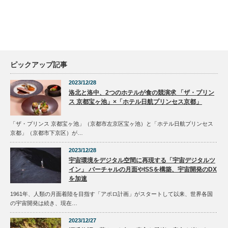
ピックアップ記事
2023/12/28
洛北と洛中、2つのホテルが食の競演求 「ザ・プリン
ス 京都宝ヶ池」×「ホテル日航プリンセス京都」
「ザ・プリンス 京都宝ヶ池」（京都市左京区宝ヶ池）と「ホテル日航プリンセス
京都」（京都市下京区）が…
2023/12/28
宇宙環境をデジタル空間に再現する「宇宙デジタルツ
イン」 バーチャルの月面やISSを構築、宇宙開発のDX
を加速
1961年、人類の月面着陸を目指す「アポロ計画」がスタートして以来、世界各国
の宇宙開発は続き、現在…
2023/12/27