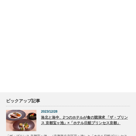
ピックアップ記事
2023/12/28
洛北と洛中、2つのホテルが食の競演求 「ザ・プリン
ス 京都宝ヶ池」×「ホテル日航プリンセス京都」