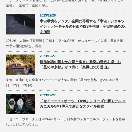
「ザ・プリンス 京都宝ヶ池」（京都市左京区宝ヶ池）と「ホテル日航プリンセス
京都」（京都市下京区）が…
2023/12/28
宇宙環境をデジタル空間に再現する「宇宙デジタルツ
イン」 バーチャルの月面やISSを構築、宇宙開発のDX
を加速
1961年、人類の月面着陸を目指す「アポロ計画」がスタートして以来、世界各国
の宇宙開発は続き、現在…
2023/12/27
源氏物語の華やかな舞と幽玄な雅楽の音色を楽しむ
「星のや京都」が３月に「奥嵐山の舟遊山」
京都・嵐山にあり全室リバービューが人気の旅館「星のや京都」は2024年3月21
日、22日、23日の…
2023/12/27
「セイコー 5スポーツ Field」シリーズに新モデル メ
カニカルGMT導入で新たなスタイル提案
「セイコーウオッチ」は2024年1月12日、日本製のメカニカルムーブメントを搭載
したカジュアルウオ…