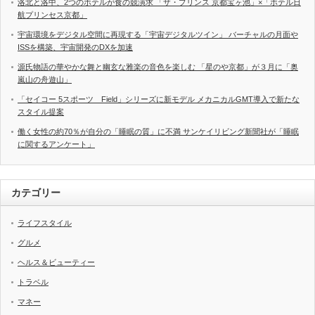
洛北と洛中、2つのホテルが食の競演求 「ザ・プリンス 京都宝ヶ池」×「ホテル日
航プリンセス京都」
宇宙環境をデジタル空間に再現する「宇宙デジタルツイン」 バーチャルの月面や
ISSを構築、宇宙開発のDXを加速
源氏物語の華やかな舞と幽玄な雅楽の音色を楽しむ 「星のや京都」が３月に「奥
嵐山の舟遊山」
「セイコー 5スポーツ Field」シリーズに新モデル メカニカルGMT導入で新たな
スタイル提案
働く女性の約70％が自分の「睡眠の質」に不満 サンケイリビング新聞社が「睡眠
に関するアンケート」
カテゴリー
ライフスタイル
グルメ
ヘルス＆ビューティー
トラベル
マネー