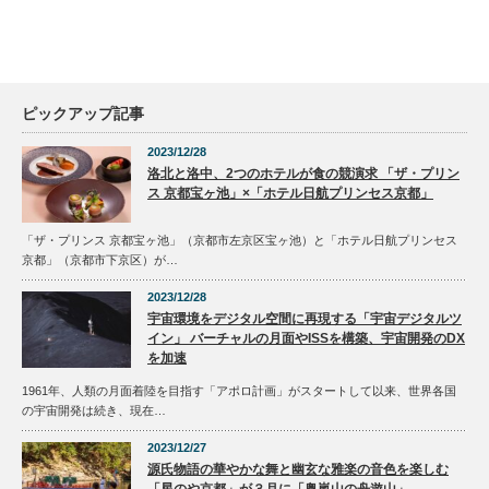
ピックアップ記事
2023/12/28
洛北と洛中、2つのホテルが食の競演求 「ザ・プリン
ス 京都宝ヶ池」×「ホテル日航プリンセス京都」
「ザ・プリンス 京都宝ヶ池」（京都市左京区宝ヶ池）と「ホテル日航プリンセス
京都」（京都市下京区）が…
2023/12/28
宇宙環境をデジタル空間に再現する「宇宙デジタルツ
イン」 バーチャルの月面やISSを構築、宇宙開発のDX
を加速
1961年、人類の月面着陸を目指す「アポロ計画」がスタートして以来、世界各国
の宇宙開発は続き、現在…
2023/12/27
源氏物語の華やかな舞と幽玄な雅楽の音色を楽しむ