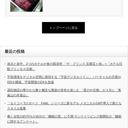
トップページに戻る
最近の投稿
洛北と洛中、2つのホテルが食の競演求 「ザ・プリンス 京都宝ヶ池」×「ホテル日
航プリンセス京都」
宇宙環境をデジタル空間に再現する「宇宙デジタルツイン」 バーチャルの月面や
ISSを構築、宇宙開発のDXを加速
源氏物語の華やかな舞と幽玄な雅楽の音色を楽しむ 「星のや京都」が３月に「奥
嵐山の舟遊山」
「セイコー 5スポーツ Field」シリーズに新モデル メカニカルGMT導入で新たな
スタイル提案
働く女性の約70％が自分の「睡眠の質」に不満 サンケイリビング新聞社が「睡眠
に関するアンケート」