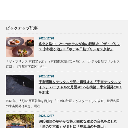
ピックアップ記事
2023/12/28
洛北と洛中、2つのホテルが食の競演求 「ザ・プリン
ス 京都宝ヶ池」×「ホテル日航プリンセス京都」
「ザ・プリンス 京都宝ヶ池」（京都市左京区宝ヶ池）と「ホテル日航プリンセス
京都」（京都市下京区）が…
2023/12/28
宇宙環境をデジタル空間に再現する「宇宙デジタルツ
イン」 バーチャルの月面やISSを構築、宇宙開発のDX
を加速
1961年、人類の月面着陸を目指す「アポロ計画」がスタートして以来、世界各国
の宇宙開発は続き、現在…
2023/12/27
源氏物語の華やかな舞と幽玄な雅楽の音色を楽しむ
「星のや京都」が３月に「奥嵐山の舟遊山」