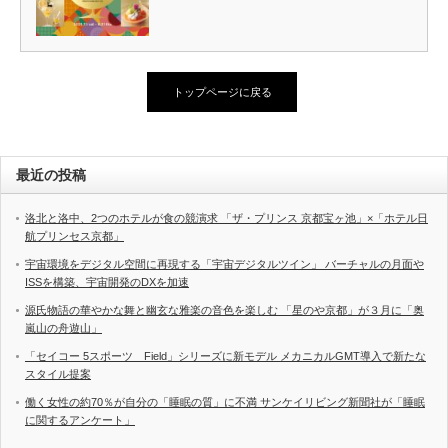
トップページに戻る
最近の投稿
洛北と洛中、2つのホテルが食の競演求 「ザ・プリンス 京都宝ヶ池」×「ホテル日
航プリンセス京都」
宇宙環境をデジタル空間に再現する「宇宙デジタルツイン」 バーチャルの月面や
ISSを構築、宇宙開発のDXを加速
源氏物語の華やかな舞と幽玄な雅楽の音色を楽しむ 「星のや京都」が３月に「奥
嵐山の舟遊山」
「セイコー 5スポーツ Field」シリーズに新モデル メカニカルGMT導入で新たな
スタイル提案
働く女性の約70％が自分の「睡眠の質」に不満 サンケイリビング新聞社が「睡眠
に関するアンケート」