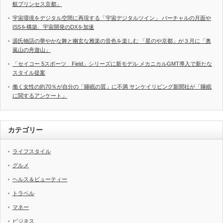
航プリンセス京都」
宇宙環境をデジタル空間に再現する「宇宙デジタルツイン」 バーチャルの月面や
ISSを構築、宇宙開発のDXを加速
源氏物語の華やかな舞と幽玄な雅楽の音色を楽しむ 「星のや京都」が３月に「奥
嵐山の舟遊山」
「セイコー 5スポーツ Field」シリーズに新モデル メカニカルGMT導入で新たな
スタイル提案
働く女性の約70％が自分の「睡眠の質」に不満 サンケイリビング新聞社が「睡眠
に関するアンケート」
カテゴリー
ライフスタイル
グルメ
ヘルス＆ビューティー
トラベル
マネー
ビジネス