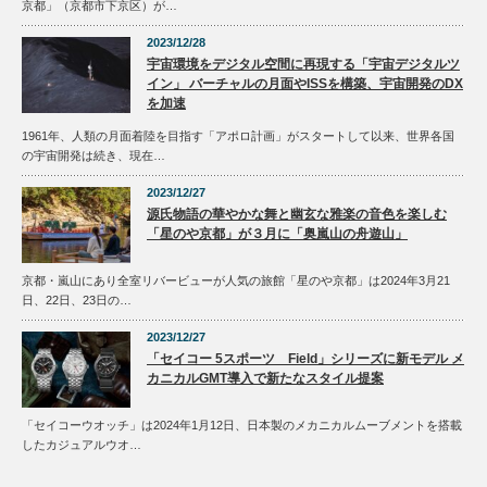
京都」（京都市下京区）が…
2023/12/28
宇宙環境をデジタル空間に再現する「宇宙デジタルツ
イン」 バーチャルの月面やISSを構築、宇宙開発のDX
を加速
1961年、人類の月面着陸を目指す「アポロ計画」がスタートして以来、世界各国
の宇宙開発は続き、現在…
2023/12/27
源氏物語の華やかな舞と幽玄な雅楽の音色を楽しむ
「星のや京都」が３月に「奥嵐山の舟遊山」
京都・嵐山にあり全室リバービューが人気の旅館「星のや京都」は2024年3月21
日、22日、23日の…
2023/12/27
「セイコー 5スポーツ Field」シリーズに新モデル メ
カニカルGMT導入で新たなスタイル提案
「セイコーウオッチ」は2024年1月12日、日本製のメカニカルムーブメントを搭載
したカジュアルウオ…