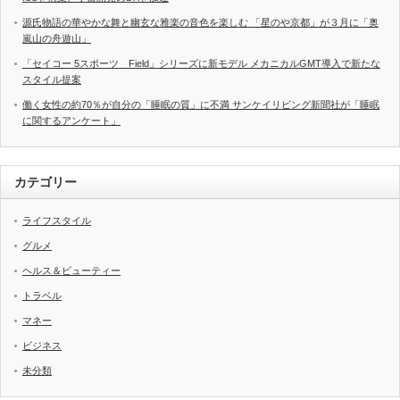
源氏物語の華やかな舞と幽玄な雅楽の音色を楽しむ 「星のや京都」が３月に「奥
嵐山の舟遊山」
「セイコー 5スポーツ Field」シリーズに新モデル メカニカルGMT導入で新たな
スタイル提案
働く女性の約70％が自分の「睡眠の質」に不満 サンケイリビング新聞社が「睡眠
に関するアンケート」
カテゴリー
ライフスタイル
グルメ
ヘルス＆ビューティー
トラベル
マネー
ビジネス
未分類