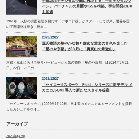
宇宙環境をデジタル空間に再現する「宇宙デジタルツ
イン」 バーチャルの月面やISSを構築、宇宙開発のDX
を加速
1961年、人類の月面着陸を目指す「アポロ計画」がスタートして以来、世界各国
の宇宙開発は続き、現在…
2023/12/27
源氏物語の華やかな舞と幽玄な雅楽の音色を楽しむ
「星のや京都」が３月に「奥嵐山の舟遊山」
京都・嵐山にあり全室リバービューが人気の旅館「星のや京都」は2024年3月21
日、22日、23日の…
2023/12/27
「セイコー 5スポーツ Field」シリーズに新モデル メ
カニカルGMT導入で新たなスタイル提案
「セイコーウオッチ」は2024年1月12日、日本製のメカニカルムーブメントを搭載
したカジュアルウオ…
アーカイブ
2023年(479)