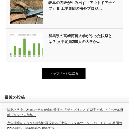
岐阜の刀匠が生み出す「アウトドアナイ
フ」 町工場集団の海外プロジ…
群馬県の高崎商科大学がやった快挙と
は？ 入学定員200人の大学か…
トップページに戻る
最近の投稿
洛北と洛中、2つのホテルが食の競演求 「ザ・プリンス 京都宝ヶ池」×「ホテル日
航プリンセス京都」
宇宙環境をデジタル空間に再現する「宇宙デジタルツイン」 バーチャルの月面や
ISSを構築、宇宙開発のDXを加速