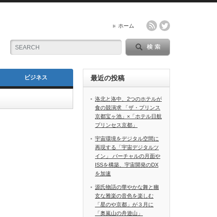
ホーム
ビジネス
最近の投稿
洛北と洛中、2つのホテルが
食の競演求 「ザ・プリンス
京都宝ヶ池」×「ホテル日航
プリンセス京都」
宇宙環境をデジタル空間に
再現する「宇宙デジタルツ
イン」 バーチャルの月面や
ISSを構築、宇宙開発のDX
を加速
源氏物語の華やかな舞と幽
玄な雅楽の音色を楽しむ
「星のや京都」が３月に
「奥嵐山の舟遊山」