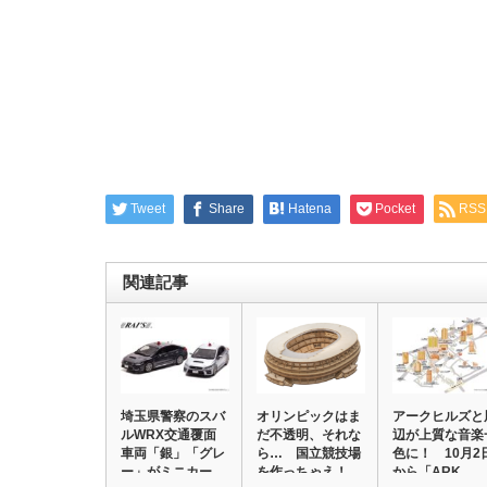
Tweet
Share
Hatena
Pocket
RSS
関連記事
埼玉県警察のスバ
オリンピックはま
アークヒルズと
ルWRX交通覆面
だ不透明、それな
辺が上質な音楽
車両「銀」「グレ
ら… 国立競技場
色に！ 10月2
ー」がミニカー
を作っちゃえ！
から「ARK …