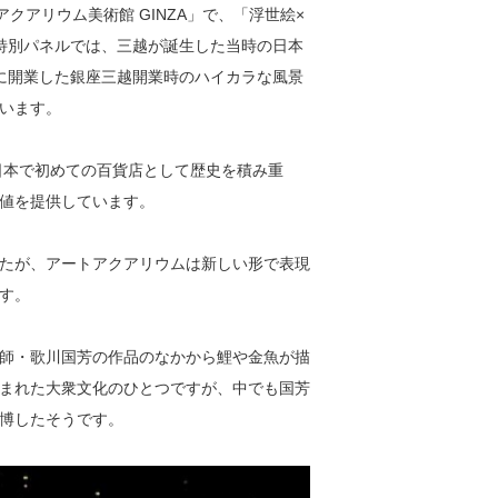
クアリウム美術館 GINZA」で、「浮世絵×
特別パネルでは、三越が誕生した当時の日本
に開業した銀座三越開業時のハイカラな風景
います。
日本で初めての百貨店として歴史を積み重
値を提供しています。
たが、アートアクアリウムは新しい形で表現
す。
師・歌川国芳の作品のなかから鯉や金魚が描
まれた大衆文化のひとつですが、中でも国芳
博したそうです。