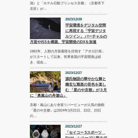
池）と「ホテル日航プリンセス京都」（京都市下
京区）が…
2023/12/28
宇宙環境をデジタル空間
に再現する「宇宙デジタ
ルツイン」 バーチャルの
月面やISSを構築、宇宙開発のDXを加速
1961年、人類の月面着陸を目指す「アポロ計画」
がスタートして以来、世界各国の宇宙開発は続
き、現在…
2023/12/27
源氏物語の華やかな舞と
幽玄な雅楽の音色を楽し
む 「星のや京都」が３月
に「奥嵐山の舟遊山」
京都・嵐山にあり全室リバービューが人気の旅館
「星のや京都」は2024年3月21日、22日、23日
の…
2023/12/27
「セイコー 5スポーツ