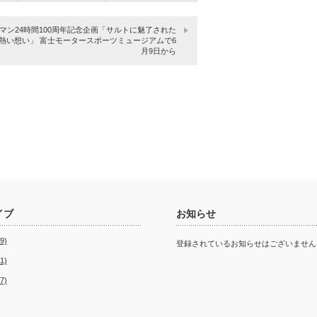
が…
マン24時間100周年記念企画「サルトに魅了された
熱い想い」 富士モータースポーツミュージアムで6
月9日から
イブ
お知らせ
9)
登録されているお知らせはございません
1)
7)