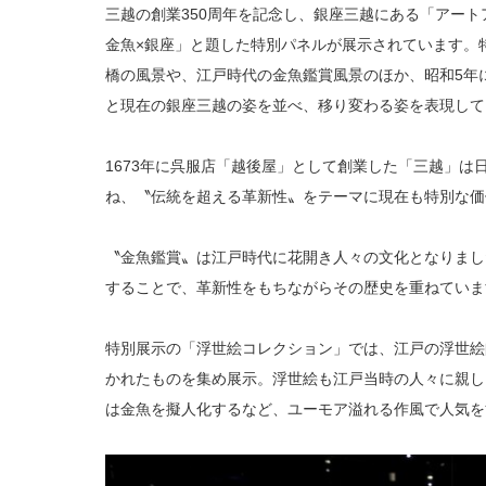
三越の創業350周年を記念し、銀座三越にある「アートア
金魚×銀座」と題した特別パネルが展示されています。
橋の風景や、江戸時代の金魚鑑賞風景のほか、昭和5年
と現在の銀座三越の姿を並べ、移り変わる姿を表現して
1673年に呉服店「越後屋」として創業した「三越」は
ね、〝伝統を超える革新性〟をテーマに現在も特別な価
〝金魚鑑賞〟は江戸時代に花開き人々の文化となりまし
することで、革新性をもちながらその歴史を重ねていま
特別展示の「浮世絵コレクション」では、江戸の浮世絵
かれたものを集め展示。浮世絵も江戸当時の人々に親し
は金魚を擬人化するなど、ユーモア溢れる作風で人気を