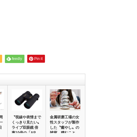
feedly
Pin it
周
〝視線や表情まで
金属研磨工場の女
一
くっきり見たい〟
性スタッフが製作
日
ライブ双眼鏡 倍
した〝癒やし〟の
率10倍の「AP…
雑貨 積むこと