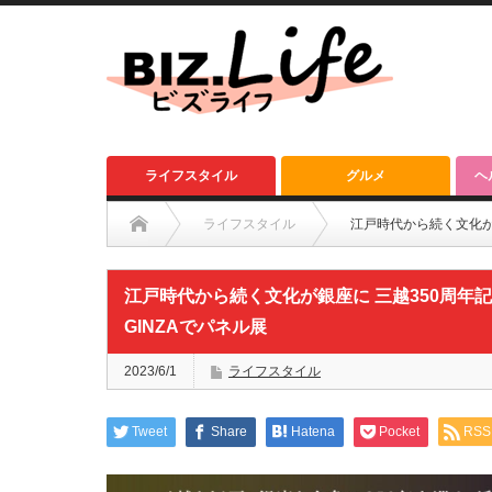
ライフスタイル
グルメ
ヘ
ライフスタイル
江戸時代から続く文化が
江戸時代から続く文化が銀座に 三越350周年
GINZAでパネル展
2023/6/1
ライフスタイル
Tweet
Share
Hatena
Pocket
RSS