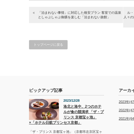
に…
「泊まれない事情」に対応した格安プラン 客室での温泉
ル・
としゃぶしゃぶ御膳を楽しむ「泊まれない旅館」
人々の
トップページに戻る
ピックアップ記事
アーカ
2023/12/28
2023年(47
洛北と洛中、2つのホテ
2022年(47
ルが食の競演求 「ザ・プ
リンス 京都宝ヶ池」
2021年(64
×「ホテル日航プリンセス京都」
「ザ・プリンス 京都宝ヶ池」（京都市左京区宝ヶ