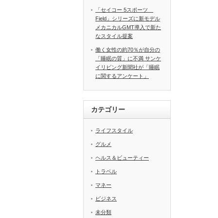
「セイコー 5スポーツ
Field」シリーズに新モデル
メカニカルGMT導入で新た
なスタイル提案
働く女性の約70％が自分の
「睡眠の質」に不満 サンケ
イリビング新聞社が「睡眠
に関するアンケート」
カテゴリー
ライフスタイル
グルメ
ヘルス＆ビューティー
トラベル
マネー
ビジネス
未分類