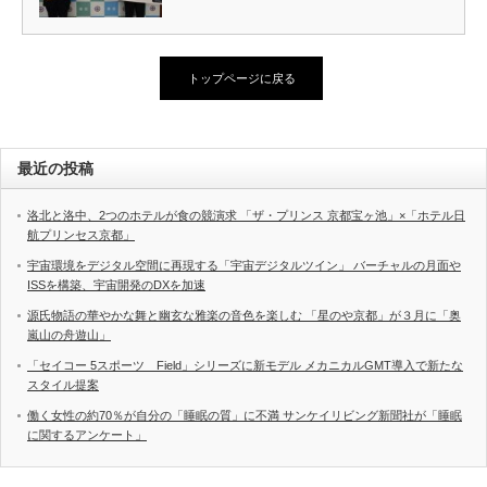
トップページに戻る
最近の投稿
洛北と洛中、2つのホテルが食の競演求 「ザ・プリンス 京都宝ヶ池」×「ホテル日
航プリンセス京都」
宇宙環境をデジタル空間に再現する「宇宙デジタルツイン」 バーチャルの月面や
ISSを構築、宇宙開発のDXを加速
源氏物語の華やかな舞と幽玄な雅楽の音色を楽しむ 「星のや京都」が３月に「奥
嵐山の舟遊山」
「セイコー 5スポーツ Field」シリーズに新モデル メカニカルGMT導入で新たな
スタイル提案
働く女性の約70％が自分の「睡眠の質」に不満 サンケイリビング新聞社が「睡眠
に関するアンケート」