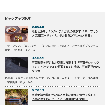
ピックアップ記事
2023/12/28
洛北と洛中、2つのホテルが食の競演求 「ザ・プリン
ス 京都宝ヶ池」×「ホテル日航プリンセス京都」
「ザ・プリンス 京都宝ヶ池」（京都市左京区宝ヶ池）と「ホテル日航プリンセス
京都」（京都市下京区）が…
2023/12/28
宇宙環境をデジタル空間に再現する「宇宙デジタルツ
イン」 バーチャルの月面やISSを構築、宇宙開発のDX
を加速
1961年、人類の月面着陸を目指す「アポロ計画」がスタートして以来、世界各国
の宇宙開発は続き、現在…
2023/12/27
源氏物語の華やかな舞と幽玄な雅楽の音色を楽しむ
「星のや京都」が３月に「奥嵐山の舟遊山」