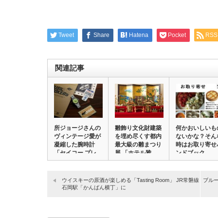
Tweet
Share
Hatena
Pocket
RSS
関連記事
所ジョージさんの
雛飾り文化財建築
何かおいしいも
ヴィンテージ愛が
を埋め尽くす都内
ないかな？そん
凝縮した腕時計
最大級の雛まつり
時はお取り寄せ
「セイコー プレ
展 「ホテル雅
ンドブック
ザ…
叙…
〝お…
ウイスキーの原酒が楽しめる「Tasting Room」 JR常磐線
ブルー
石岡駅「かんばん横丁」に