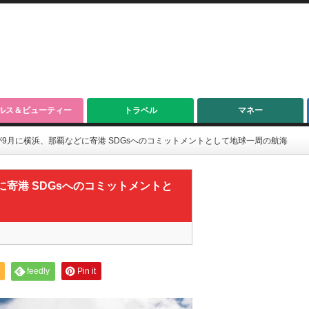
ルス＆ビューティー
トラベル
マネー
9月に横浜、那覇などに寄港 SDGsへのコミットメントとして地球一周の航海
寄港 SDGsへのコミットメントと
feedly
Pin it