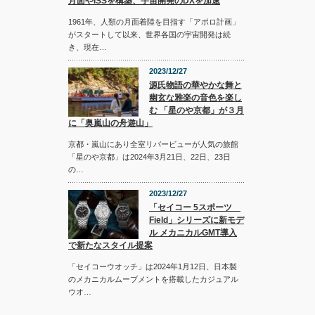
月面やISSを構築、宇宙開発のDXを加速
1961年、人類の月面着陸を目指す「アポロ計画」
がスタートして以来、世界各国の宇宙開発は続
き、現在…
2023/12/27
源氏物語の華やかな舞と
幽玄な雅楽の音色を楽し
む 「星のや京都」が３月
に「奥嵐山の舟遊山」
京都・嵐山にあり全室リバービューが人気の旅館
「星のや京都」は2024年3月21日、22日、23日
の…
2023/12/27
「セイコー 5スポーツ
Field」シリーズに新モデ
ル メカニカルGMT導入
で新たなスタイル提案
「セイコーウオッチ」は2024年1月12日、日本製
のメカニカルムーブメントを搭載したカジュアル
ウオ…