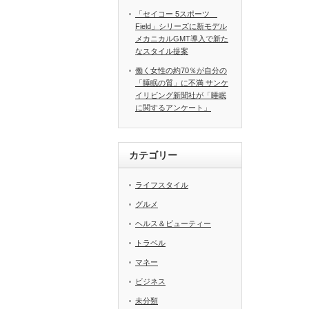
「セイコー 5スポーツ
Field」シリーズに新モデル
メカニカルGMT導入で新た
なスタイル提案
働く女性の約70％が自分の
「睡眠の質」に不満 サンケ
イリビング新聞社が「睡眠
に関するアンケート」
カテゴリー
ライフスタイル
グルメ
ヘルス＆ビューティー
トラベル
マネー
ビジネス
未分類