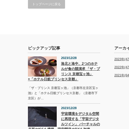
トップページに戻る
ピックアップ記事
アーカ
2023/12/28
2023年(47
洛北と洛中、2つのホテ
2022年(47
ルが食の競演求 「ザ・プ
リンス 京都宝ヶ池」
2021年(64
×「ホテル日航プリンセス京都」
「ザ・プリンス 京都宝ヶ池」（京都市左京区宝ヶ
池）と「ホテル日航プリンセス京都」（京都市下
京区）が…
2023/12/28
宇宙環境をデジタル空間
に再現する「宇宙デジタ
ルツイン」 バーチャルの