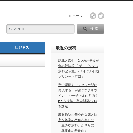
ホーム
ビジネス
最近の投稿
洛北と洛中、2つのホテルが
食の競演求 「ザ・プリンス
京都宝ヶ池」×「ホテル日航
プリンセス京都」
宇宙環境をデジタル空間に
再現する「宇宙デジタルツ
イン」 バーチャルの月面や
ISSを構築、宇宙開発のDX
を加速
源氏物語の華やかな舞と幽
玄な雅楽の音色を楽しむ
「星のや京都」が３月に
「奥嵐山の舟遊山」