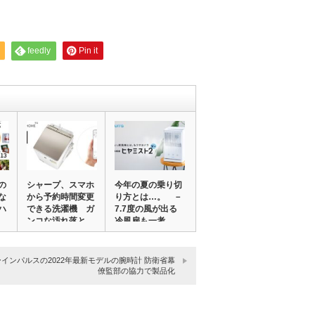
feedly
Pin it
の
シャープ、スマホ
今年の夏の乗り切
な
から予約時間変更
り方とは…。 －
ハ
できる洗濯機 ガ
7.7度の風が出る
ンコな汚れ落と
冷風扇も一考
す…
インパルスの2022年最新モデルの腕時計 防衛省幕
僚監部の協力で製品化