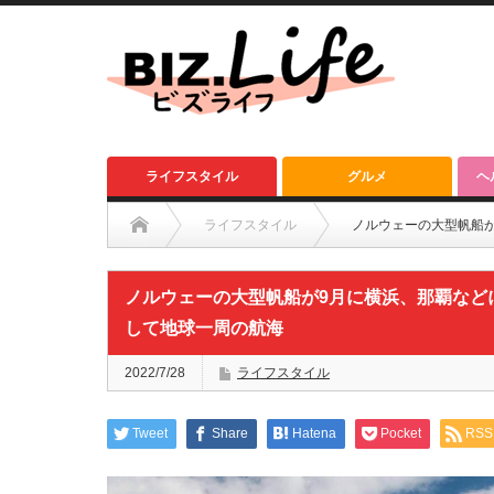
ライフスタイル
グルメ
ヘ
ライフスタイル
ノルウェーの大型帆船が
ノルウェーの大型帆船が9月に横浜、那覇などに
して地球一周の航海
2022/7/28
ライフスタイル
Tweet
Share
Hatena
Pocket
RSS