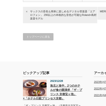
り…
サックスの音色も簡単に楽しめるデジタル管楽器「エア
MER
ロフォン」 290以上の本格的な音色が可能なRoland×島村
楽器モデル
トップページに戻る
ピックアップ記事
アーカ
2023/12/28
2023年(47
洛北と洛中、2つのホテ
2022年(47
ルが食の競演求 「ザ・プ
リンス 京都宝ヶ池」
2021年(64
×「ホテル日航プリンセス京都」
「ザ・プリンス 京都宝ヶ池」（京都市左京区宝ヶ