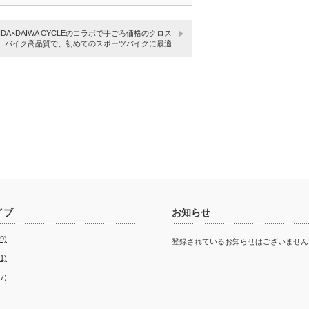
上…
が…
IDA×DAIWA CYCLEのコラボで手ごろ価格のクロス
バイク高品質で、初めてのスポーツバイクに最適
イブ
お知らせ
9)
登録されているお知らせはございません
1)
7)