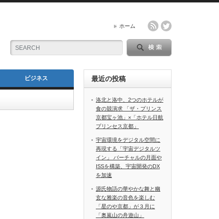
ホーム
ビジネス
最近の投稿
洛北と洛中、2つのホテルが
食の競演求 「ザ・プリンス
京都宝ヶ池」×「ホテル日航
プリンセス京都」
宇宙環境をデジタル空間に
再現する「宇宙デジタルツ
イン」 バーチャルの月面や
ISSを構築、宇宙開発のDX
を加速
源氏物語の華やかな舞と幽
玄な雅楽の音色を楽しむ
「星のや京都」が３月に
「奥嵐山の舟遊山」