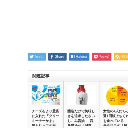
Tweet
Share
Hatena
Pocket
RSS
関連記事
チーズをより豊富
醸造だけで美味し
女性の4人に1
に入れた「クリー
さを追求したさい
週1回以上ちく
ミーチーかま」
しこみ醤油 宮
を食べている
黒トリュフの香
島醤油が「減塩…
最近注目の「射