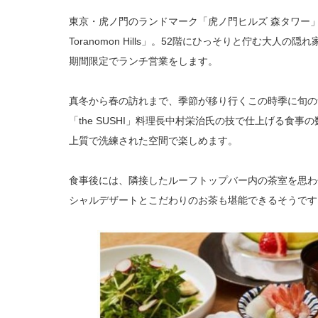
東京・虎ノ門のランドマーク「虎ノ門ヒルズ 森タワー」のホテル
Toranomon Hills」。52階にひっそりと佇む大人の隠れ
期間限定でランチ営業をします。
真冬から春の訪れまで、季節が移り行くこの時季に旬の
「the SUSHI」料理長中村栄治氏の技で仕上げる食
上質で洗練された空間で楽しめます。
食事後には、隣接したルーフトップバー内の茶室を思わ
シャルデザートとこだわりのお茶も堪能できるそうです