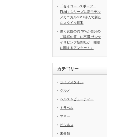
「セイコー 5スポーツ
Field」シリーズに新モデル
メカニカルGMT導入で新た
なスタイル提案
働く女性の約70％が自分の
「睡眠の質」に不満 サンケ
イリビング新聞社が「睡眠
に関するアンケート」
カテゴリー
ライフスタイル
グルメ
ヘルス＆ビューティー
トラベル
マネー
ビジネス
未分類