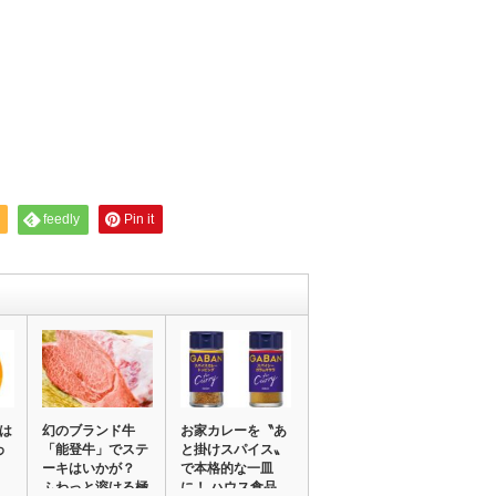
feedly
Pin it
人は
幻のブランド牛
お家カレーを〝あ
わ
「能登牛」でステ
と掛けスパイス〟
ーキはいかが？
で本格的な一皿
…
ふわっと溶ける極
に！ ハウス食品