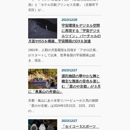
池）と「ホテル日航プリンセス京都」（京都市下
京区）が…
2023/12/28
宇宙環境をデジタル空間
に再現する「宇宙デジタ
ルツイン」 バーチャルの
月面やISSを構築、宇宙開発のDXを加速
1961年、人類の月面着陸を目指す「アポロ計画」
がスタートして以来、世界各国の宇宙開発は続
き、現在…
2023/12/27
源氏物語の華やかな舞と
幽玄な雅楽の音色を楽し
む 「星のや京都」が３月
に「奥嵐山の舟遊山」
京都・嵐山にあり全室リバービューが人気の旅館
「星のや京都」は2024年3月21日、22日、23日
の…
2023/12/27
「セイコー 5スポーツ