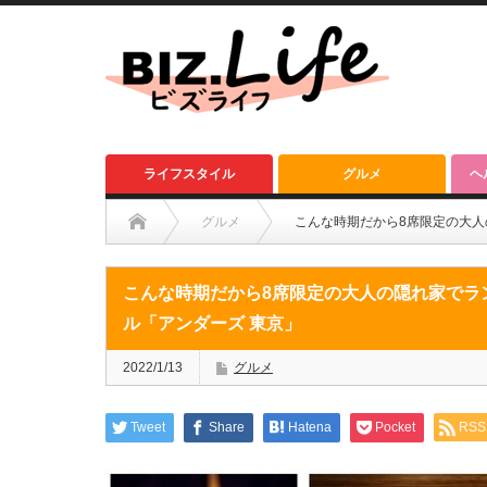
ライフスタイル
グルメ
ヘ
グルメ
こんな時期だから8席限定の大人
こんな時期だから8席限定の大人の隠れ家でラ
ル「アンダーズ 東京」
2022/1/13
グルメ
Tweet
Share
Hatena
Pocket
RSS