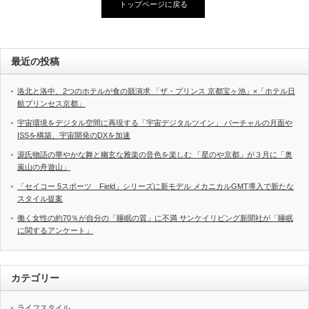
トップページに戻る
最近の投稿
洛北と洛中、2つのホテルが食の競演求 「ザ・プリンス 京都宝ヶ池」×「ホテル日
航プリンセス京都」
宇宙環境をデジタル空間に再現する「宇宙デジタルツイン」 バーチャルの月面や
ISSを構築、宇宙開発のDXを加速
源氏物語の華やかな舞と幽玄な雅楽の音色を楽しむ 「星のや京都」が３月に「奥
嵐山の舟遊山」
「セイコー 5スポーツ Field」シリーズに新モデル メカニカルGMT導入で新たな
スタイル提案
働く女性の約70％が自分の「睡眠の質」に不満 サンケイリビング新聞社が「睡眠
に関するアンケート」
カテゴリー
ライフスタイル