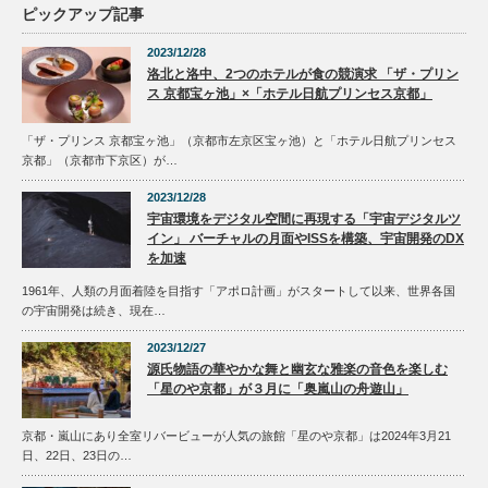
ピックアップ記事
2023/12/28
洛北と洛中、2つのホテルが食の競演求 「ザ・プリン
ス 京都宝ヶ池」×「ホテル日航プリンセス京都」
「ザ・プリンス 京都宝ヶ池」（京都市左京区宝ヶ池）と「ホテル日航プリンセス
京都」（京都市下京区）が…
2023/12/28
宇宙環境をデジタル空間に再現する「宇宙デジタルツ
イン」 バーチャルの月面やISSを構築、宇宙開発のDX
を加速
1961年、人類の月面着陸を目指す「アポロ計画」がスタートして以来、世界各国
の宇宙開発は続き、現在…
2023/12/27
源氏物語の華やかな舞と幽玄な雅楽の音色を楽しむ
「星のや京都」が３月に「奥嵐山の舟遊山」
京都・嵐山にあり全室リバービューが人気の旅館「星のや京都」は2024年3月21
日、22日、23日の…