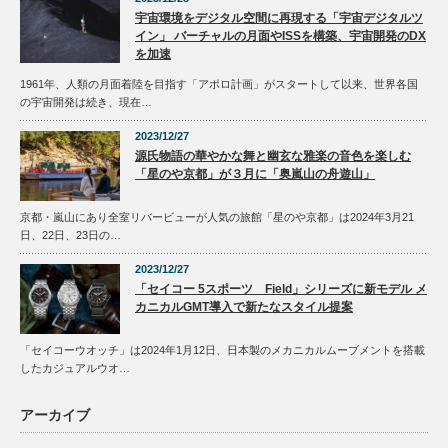
宇宙環境をデジタル空間に再現する「宇宙デジタルツ
イン」 バーチャルの月面やISSを構築、宇宙開発のDX
を加速
1961年、人類の月面着陸を目指す「アポロ計画」がスタートして以来、世界各国
の宇宙開発は続き、現在…
2023/12/27
源氏物語の華やかな舞と幽玄な雅楽の音色を楽しむ
「星のや京都」が３月に「奥嵐山の舟遊山」
京都・嵐山にあり全室リバービューが人気の旅館「星のや京都」は2024年3月21
日、22日、23日の…
2023/12/27
「セイコー 5スポーツ Field」シリーズに新モデル メ
カニカルGMT導入で新たなスタイル提案
「セイコーウオッチ」は2024年1月12日、日本製のメカニカルムーブメントを搭載
したカジュアルウオ…
アーカイブ