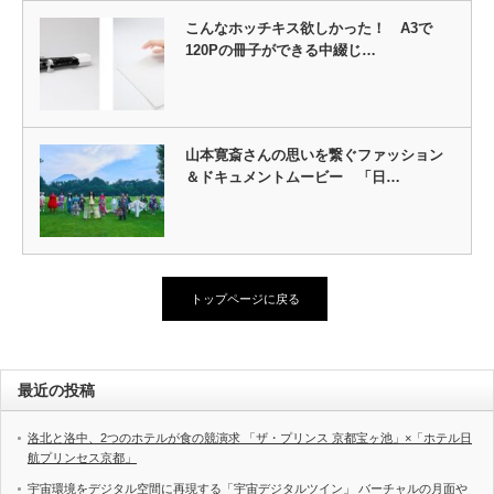
こんなホッチキス欲しかった！ A3で
120Pの冊子ができる中綴じ…
山本寛斎さんの思いを繋ぐファッション
＆ドキュメントムービー 「日…
トップページに戻る
最近の投稿
洛北と洛中、2つのホテルが食の競演求 「ザ・プリンス 京都宝ヶ池」×「ホテル日
航プリンセス京都」
宇宙環境をデジタル空間に再現する「宇宙デジタルツイン」 バーチャルの月面や