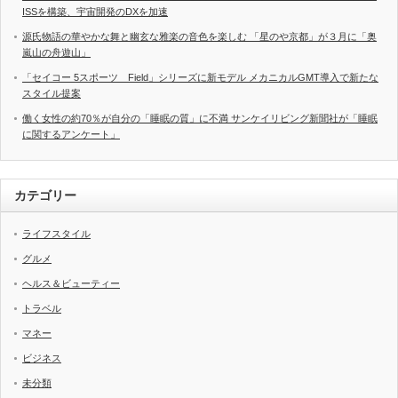
ISSを構築、宇宙開発のDXを加速
源氏物語の華やかな舞と幽玄な雅楽の音色を楽しむ 「星のや京都」が３月に「奥
嵐山の舟遊山」
「セイコー 5スポーツ Field」シリーズに新モデル メカニカルGMT導入で新たな
スタイル提案
働く女性の約70％が自分の「睡眠の質」に不満 サンケイリビング新聞社が「睡眠
に関するアンケート」
カテゴリー
ライフスタイル
グルメ
ヘルス＆ビューティー
トラベル
マネー
ビジネス
未分類