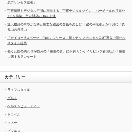
航プリンセス京都」
宇宙環境をデジタル空間に再現する「宇宙デジタルツイン」 バーチャルの月面や
ISSを構築、宇宙開発のDXを加速
源氏物語の華やかな舞と幽玄な雅楽の音色を楽しむ 「星のや京都」が３月に「奥
嵐山の舟遊山」
「セイコー 5スポーツ Field」シリーズに新モデル メカニカルGMT導入で新たな
スタイル提案
働く女性の約70％が自分の「睡眠の質」に不満 サンケイリビング新聞社が「睡眠
に関するアンケート」
カテゴリー
ライフスタイル
グルメ
ヘルス＆ビューティー
トラベル
マネー
ビジネス