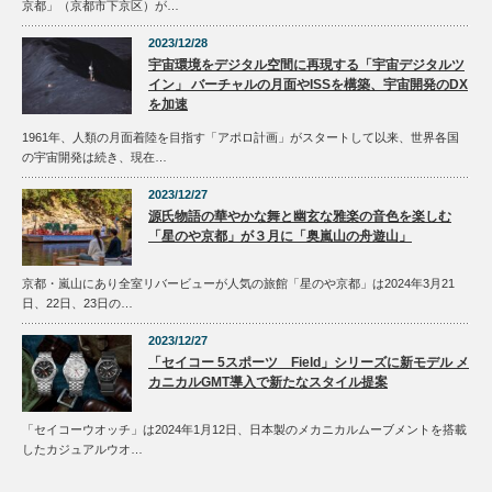
京都」（京都市下京区）が…
2023/12/28
宇宙環境をデジタル空間に再現する「宇宙デジタルツ
イン」 バーチャルの月面やISSを構築、宇宙開発のDX
を加速
1961年、人類の月面着陸を目指す「アポロ計画」がスタートして以来、世界各国
の宇宙開発は続き、現在…
2023/12/27
源氏物語の華やかな舞と幽玄な雅楽の音色を楽しむ
「星のや京都」が３月に「奥嵐山の舟遊山」
京都・嵐山にあり全室リバービューが人気の旅館「星のや京都」は2024年3月21
日、22日、23日の…
2023/12/27
「セイコー 5スポーツ Field」シリーズに新モデル メ
カニカルGMT導入で新たなスタイル提案
「セイコーウオッチ」は2024年1月12日、日本製のメカニカルムーブメントを搭載
したカジュアルウオ…