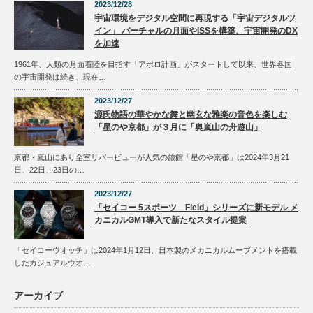
2023/12/28
宇宙環境をデジタル空間に再現する「宇宙デジタルツ
イン」 バーチャルの月面やISSを構築、宇宙開発のDX
を加速
1961年、人類の月面着陸を目指す「アポロ計画」がスタートして以来、世界各国
の宇宙開発は続き、現在…
2023/12/27
源氏物語の華やかな舞と幽玄な雅楽の音色を楽しむ
「星のや京都」が３月に「奥嵐山の舟遊山」
京都・嵐山にあり全室リバービューが人気の旅館「星のや京都」は2024年3月21
日、22日、23日の…
2023/12/27
「セイコー 5スポーツ Field」シリーズに新モデル メ
カニカルGMT導入で新たなスタイル提案
「セイコーウオッチ」は2024年1月12日、日本製のメカニカルムーブメントを搭載
したカジュアルウオ…
アーカイブ