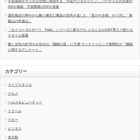
宇宙環境をデジタル空間に再現する「宇宙デジタルツイン」 バーチャルの月面や
ISSを構築、宇宙開発のDXを加速
源氏物語の華やかな舞と幽玄な雅楽の音色を楽しむ 「星のや京都」が３月に「奥
嵐山の舟遊山」
「セイコー 5スポーツ Field」シリーズに新モデル メカニカルGMT導入で新たな
スタイル提案
働く女性の約70％が自分の「睡眠の質」に不満 サンケイリビング新聞社が「睡眠
に関するアンケート」
カテゴリー
ライフスタイル
グルメ
ヘルス＆ビューティー
トラベル
マネー
ビジネス
未分類