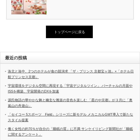
トップページに戻る
最近の投稿
洛北と洛中、2つのホテルが食の競演求 「ザ・プリンス 京都宝ヶ池」×「ホテル日
航プリンセス京都」
宇宙環境をデジタル空間に再現する「宇宙デジタルツイン」 バーチャルの月面や
ISSを構築、宇宙開発のDXを加速
源氏物語の華やかな舞と幽玄な雅楽の音色を楽しむ 「星のや京都」が３月に「奥
嵐山の舟遊山」
「セイコー 5スポーツ Field」シリーズに新モデル メカニカルGMT導入で新たな
スタイル提案
働く女性の約70％が自分の「睡眠の質」に不満 サンケイリビング新聞社が「睡眠
に関するアンケート」