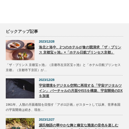
ピックアップ記事
2023/12/28
洛北と洛中、2つのホテルが食の競演求 「ザ・プリン
ス 京都宝ヶ池」×「ホテル日航プリンセス京都」
「ザ・プリンス 京都宝ヶ池」（京都市左京区宝ヶ池）と「ホテル日航プリンセス
京都」（京都市下京区）が…
2023/12/28
宇宙環境をデジタル空間に再現する「宇宙デジタルツ
イン」 バーチャルの月面やISSを構築、宇宙開発のDX
を加速
1961年、人類の月面着陸を目指す「アポロ計画」がスタートして以来、世界各国
の宇宙開発は続き、現在…
2023/12/27
源氏物語の華やかな舞と幽玄な雅楽の音色を楽しむ