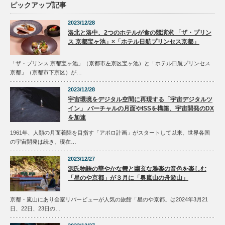
ピックアップ記事
2023/12/28
洛北と洛中、2つのホテルが食の競演求 「ザ・プリン
ス 京都宝ヶ池」×「ホテル日航プリンセス京都」
「ザ・プリンス 京都宝ヶ池」（京都市左京区宝ヶ池）と「ホテル日航プリンセス
京都」（京都市下京区）が…
2023/12/28
宇宙環境をデジタル空間に再現する「宇宙デジタルツ
イン」 バーチャルの月面やISSを構築、宇宙開発のDX
を加速
1961年、人類の月面着陸を目指す「アポロ計画」がスタートして以来、世界各国
の宇宙開発は続き、現在…
2023/12/27
源氏物語の華やかな舞と幽玄な雅楽の音色を楽しむ
「星のや京都」が３月に「奥嵐山の舟遊山」
京都・嵐山にあり全室リバービューが人気の旅館「星のや京都」は2024年3月21
日、22日、23日の…