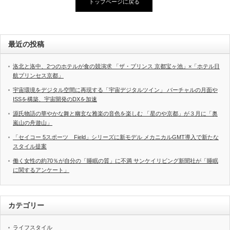
トップページに戻る
最近の投稿
洛北と洛中、2つのホテルが食の競演求 「ザ・プリンス 京都宝ヶ池」×「ホテル日
航プリンセス京都」
宇宙環境をデジタル空間に再現する「宇宙デジタルツイン」 バーチャルの月面や
ISSを構築、宇宙開発のDXを加速
源氏物語の華やかな舞と幽玄な雅楽の音色を楽しむ 「星のや京都」が３月に「奥
嵐山の舟遊山」
「セイコー 5スポーツ Field」シリーズに新モデル メカニカルGMT導入で新たな
スタイル提案
働く女性の約70％が自分の「睡眠の質」に不満 サンケイリビング新聞社が「睡眠
に関するアンケート」
カテゴリー
ライフスタイル