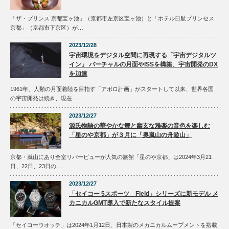
「ザ・プリンス 京都宝ヶ池」（京都市左京区宝ヶ池）と「ホテル日航プリンセス
京都」（京都市下京区）が…
2023/12/28
宇宙環境をデジタル空間に再現する「宇宙デジタルツ
イン」 バーチャルの月面やISSを構築、宇宙開発のDX
を加速
1961年、人類の月面着陸を目指す「アポロ計画」がスタートして以来、世界各国
の宇宙開発は続き、現在…
2023/12/27
源氏物語の華やかな舞と幽玄な雅楽の音色を楽しむ
「星のや京都」が３月に「奥嵐山の舟遊山」
京都・嵐山にあり全室リバービューが人気の旅館「星のや京都」は2024年3月21
日、22日、23日の…
2023/12/27
「セイコー 5スポーツ Field」シリーズに新モデル メ
カニカルGMT導入で新たなスタイル提案
「セイコーウオッチ」は2024年1月12日、日本製のメカニカルムーブメントを搭載