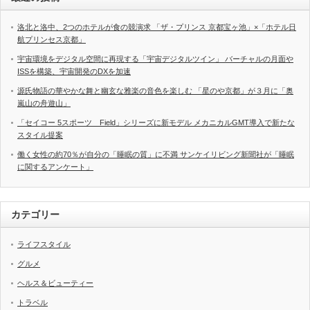
洛北と洛中、2つのホテルが食の競演求 「ザ・プリンス 京都宝ヶ池」×「ホテル日
航プリンセス京都」
宇宙環境をデジタル空間に再現する「宇宙デジタルツイン」 バーチャルの月面や
ISSを構築、宇宙開発のDXを加速
源氏物語の華やかな舞と幽玄な雅楽の音色を楽しむ 「星のや京都」が３月に「奥
嵐山の舟遊山」
「セイコー 5スポーツ Field」シリーズに新モデル メカニカルGMT導入で新たな
スタイル提案
働く女性の約70％が自分の「睡眠の質」に不満 サンケイリビング新聞社が「睡眠
に関するアンケート」
カテゴリー
ライフスタイル
グルメ
ヘルス＆ビューティー
トラベル