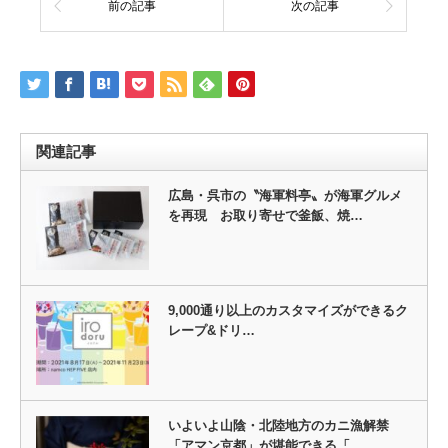
前の記事
次の記事
関連記事
広島・呉市の〝海軍料亭〟が海軍グルメ
を再現 お取り寄せで釜飯、焼…
9,000通り以上のカスタマイズができるク
レープ&ドリ…
いよいよ山陰・北陸地方のカニ漁解禁
「アマン京都」が堪能できる「…