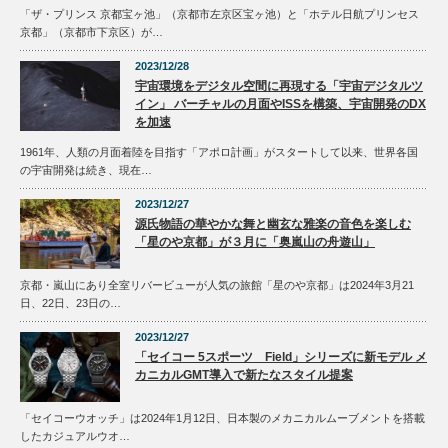
「ザ・プリンス 京都宝ヶ池」（京都市左京区宝ヶ池）と「ホテル日航プリンセス
京都」（京都市下京区）が…
2023/12/28
宇宙環境をデジタル空間に再現する「宇宙デジタルツ
イン」 バーチャルの月面やISSを構築、宇宙開発のDX
を加速
1961年、人類の月面着陸を目指す「アポロ計画」がスタートして以来、世界各国
の宇宙開発は続き、現在…
2023/12/27
源氏物語の華やかな舞と幽玄な雅楽の音色を楽しむ
「星のや京都」が３月に「奥嵐山の舟遊山」
京都・嵐山にあり全室リバービューが人気の旅館「星のや京都」は2024年3月21
日、22日、23日の…
2023/12/27
「セイコー 5スポーツ Field」シリーズに新モデル メ
カニカルGMT導入で新たなスタイル提案
「セイコーウオッチ」は2024年1月12日、日本製のメカニカルムーブメントを搭載
したカジュアルウオ…