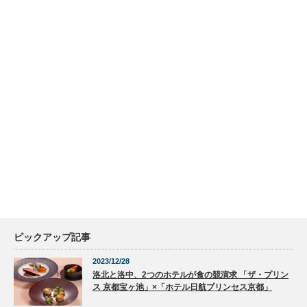
ピックアップ記事
2023/12/28
洛北と洛中、2つのホテルが食の競演求 「ザ・プリン
ス 京都宝ヶ池」×「ホテル日航プリンセス京都」