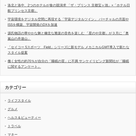
洛北と洛中、2つのホテルが食の競演求 「ザ・プリンス 京都宝ヶ池」×「ホテル日
航プリンセス京都」
宇宙環境をデジタル空間に再現する「宇宙デジタルツイン」 バーチャルの月面や
ISSを構築、宇宙開発のDXを加速
源氏物語の華やかな舞と幽玄な雅楽の音色を楽しむ 「星のや京都」が３月に「奥
嵐山の舟遊山」
「セイコー 5スポーツ Field」シリーズに新モデル メカニカルGMT導入で新たな
スタイル提案
働く女性の約70％が自分の「睡眠の質」に不満 サンケイリビング新聞社が「睡眠
に関するアンケート」
カテゴリー
ライフスタイル
グルメ
ヘルス＆ビューティー
トラベル
マネー