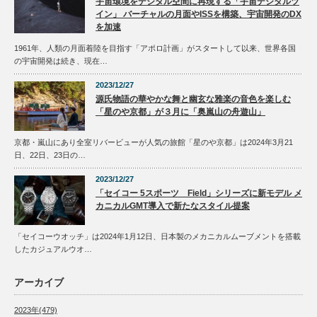
宇宙環境をデジタル空間に再現する「宇宙デジタルツ
イン」 バーチャルの月面やISSを構築、宇宙開発のDX
を加速
1961年、人類の月面着陸を目指す「アポロ計画」がスタートして以来、世界各国
の宇宙開発は続き、現在…
2023/12/27
源氏物語の華やかな舞と幽玄な雅楽の音色を楽しむ
「星のや京都」が３月に「奥嵐山の舟遊山」
京都・嵐山にあり全室リバービューが人気の旅館「星のや京都」は2024年3月21
日、22日、23日の…
2023/12/27
「セイコー 5スポーツ Field」シリーズに新モデル メ
カニカルGMT導入で新たなスタイル提案
「セイコーウオッチ」は2024年1月12日、日本製のメカニカルムーブメントを搭載
したカジュアルウオ…
アーカイブ
2023年(479)