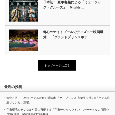
日本初！ 豪華客船による「ミュージッ
ク・クルーズ」 Mighty…
都心のナイトプールでディズニー映画鑑
賞 「グランドプリンスホテ…
トップページに戻る
最近の投稿
洛北と洛中、2つのホテルが食の競演求 「ザ・プリンス 京都宝ヶ池」×「ホテル日
航プリンセス京都」
宇宙環境をデジタル空間に再現する「宇宙デジタルツイン」 バーチャルの月面や
ISSを構築、宇宙開発のDXを加速