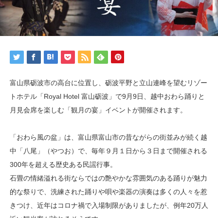
富山県砺波市の高台に位置し、砺波平野と立山連峰を望むリゾー
トホテル「Royal Hotel 富山砺波」で9月9日、越中おわら踊りと
月見会席を楽しむ「観月の宴」イベントが開催されます。
「おわら風の盆」は、富山県富山市の昔ながらの街並みが続く越
中「八尾」（やつお）で、毎年９月１日から３日まで開催される
300年を超える歴史ある民謡行事。
石畳の情緒溢れる街ならではの艶やかな雰囲気のある踊りが魅力
的な祭りで、洗練された踊りや唄や楽器の演奏は多くの人々を惹
きつけ、近年はコロナ禍で入場制限がありましたが、例年20万人