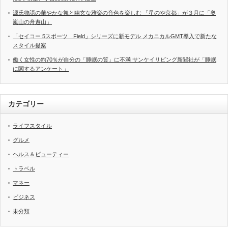
源氏物語の華やかな舞と幽玄な雅楽の音色を楽しむ 「星のや京都」が３月に「奥
嵐山の舟遊山」
「セイコー 5スポーツ Field」シリーズに新モデル メカニカルGMT導入で新たな
スタイル提案
働く女性の約70％が自分の「睡眠の質」に不満 サンケイリビング新聞社が「睡眠
に関するアンケート」
カテゴリー
ライフスタイル
グルメ
ヘルス＆ビューティー
トラベル
マネー
ビジネス
未分類