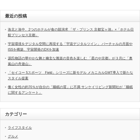
最近の投稿
洛北と洛中、2つのホテルが食の競演求 「ザ・プリンス 京都宝ヶ池」×「ホテル日
航プリンセス京都」
宇宙環境をデジタル空間に再現する「宇宙デジタルツイン」 バーチャルの月面や
ISSを構築、宇宙開発のDXを加速
源氏物語の華やかな舞と幽玄な雅楽の音色を楽しむ 「星のや京都」が３月に「奥
嵐山の舟遊山」
「セイコー 5スポーツ Field」シリーズに新モデル メカニカルGMT導入で新たな
スタイル提案
働く女性の約70％が自分の「睡眠の質」に不満 サンケイリビング新聞社が「睡眠
に関するアンケート」
カテゴリー
ライフスタイル
グルメ