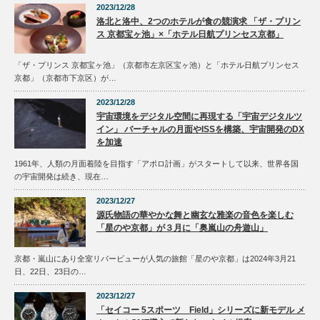
2023/12/28
洛北と洛中、2つのホテルが食の競演求 「ザ・プリン
ス 京都宝ヶ池」×「ホテル日航プリンセス京都」
「ザ・プリンス 京都宝ヶ池」（京都市左京区宝ヶ池）と「ホテル日航プリンセス
京都」（京都市下京区）が…
2023/12/28
宇宙環境をデジタル空間に再現する「宇宙デジタルツ
イン」 バーチャルの月面やISSを構築、宇宙開発のDX
を加速
1961年、人類の月面着陸を目指す「アポロ計画」がスタートして以来、世界各国
の宇宙開発は続き、現在…
2023/12/27
源氏物語の華やかな舞と幽玄な雅楽の音色を楽しむ
「星のや京都」が３月に「奥嵐山の舟遊山」
京都・嵐山にあり全室リバービューが人気の旅館「星のや京都」は2024年3月21
日、22日、23日の…
2023/12/27
「セイコー 5スポーツ Field」シリーズに新モデル メ