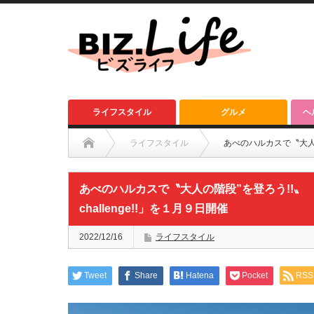
ライフスタイル
グルメ
ヘ
ライフスタイル
あべのハルカスで〝大人の
あべのハルカスで〝大人の階段”を登ろう!!〟 
challenge!!」を１月９日開催
2022/12/16
ライフスタイル
Tweet
Share
Hatena
Pocket
RSS