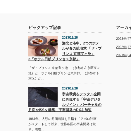
ピックアップ記事
アーカ
2023/12/28
2023年(47
洛北と洛中、2つのホテ
2022年(47
ルが食の競演求 「ザ・プ
リンス 京都宝ヶ池」
2021年(64
×「ホテル日航プリンセス京都」
「ザ・プリンス 京都宝ヶ池」（京都市左京区宝ヶ
池）と「ホテル日航プリンセス京都」（京都市下
京区）が…
2023/12/28
宇宙環境をデジタル空間
に再現する「宇宙デジタ
ルツイン」 バーチャルの
月面やISSを構築、宇宙開発のDXを加速
1961年、人類の月面着陸を目指す「アポロ計画」
がスタートして以来、世界各国の宇宙開発は続
き、現在…