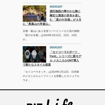
2023/12/27
源氏物語の華やかな舞と
幽玄な雅楽の音色を楽し
む 「星のや京都」が３月
に「奥嵐山の舟遊山」
京都・嵐山にあり全室リバービューが人気の旅館
「星のや京都」は2024年3月21日、22日、23日
の…
2023/12/27
「セイコー 5スポーツ
Field」シリーズに新モデ
ル メカニカルGMT導入
で新たなスタイル提案
「セイコーウオッチ」は2024年1月12日、日本製
のメカニカルムーブメントを搭載したカジュアル
ウオ…