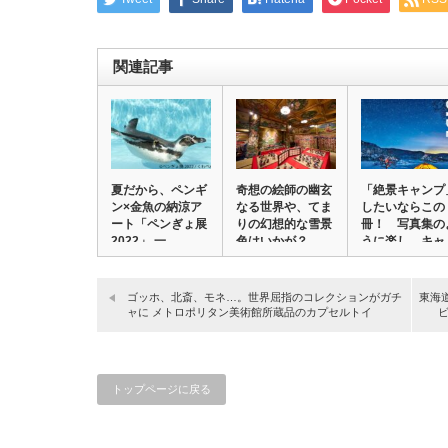
関連記事
夏だから、ペンギ
奇想の絵師の幽玄
「絶景キャンプ
ン×金魚の納涼ア
なる世界や、てま
したいならこの
ート「ペンぎょ展
りの幻想的な雪景
冊！ 写真集の
2022」 一…
色はいかが？
うに楽し、キャ
ホ…
ン…
ゴッホ、北斎、モネ…。世界屈指のコレクションがガチ
東海
ャに メトロポリタン美術館所蔵品のカプセルトイ
トップページに戻る