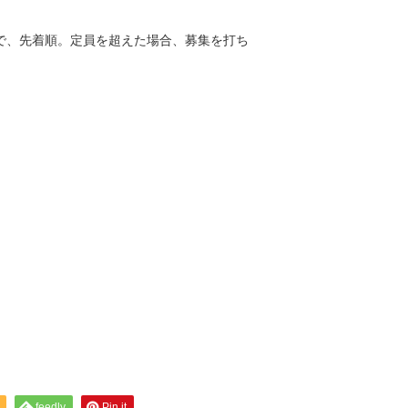
人で、先着順。定員を超えた場合、募集を打ち
feedly
Pin it