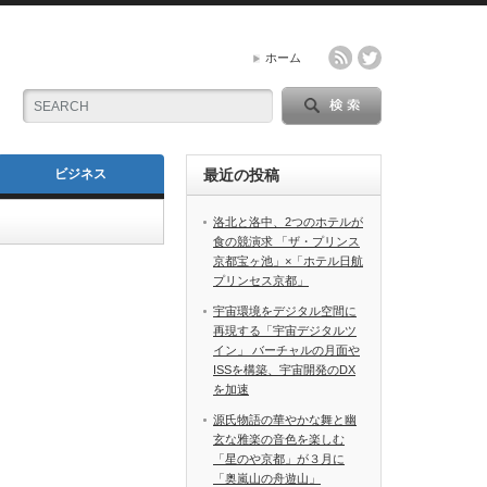
ホーム
ビジネス
最近の投稿
洛北と洛中、2つのホテルが
食の競演求 「ザ・プリンス
京都宝ヶ池」×「ホテル日航
プリンセス京都」
宇宙環境をデジタル空間に
再現する「宇宙デジタルツ
イン」 バーチャルの月面や
ISSを構築、宇宙開発のDX
を加速
源氏物語の華やかな舞と幽
玄な雅楽の音色を楽しむ
「星のや京都」が３月に
「奥嵐山の舟遊山」