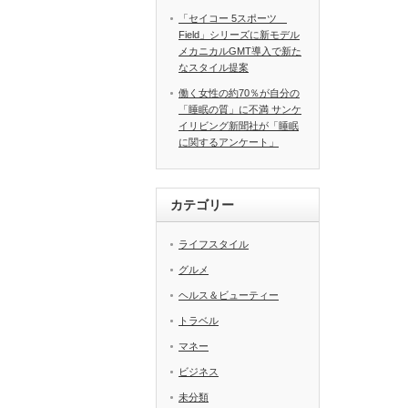
「セイコー 5スポーツ
Field」シリーズに新モデル
メカニカルGMT導入で新た
なスタイル提案
働く女性の約70％が自分の
「睡眠の質」に不満 サンケ
イリビング新聞社が「睡眠
に関するアンケート」
カテゴリー
ライフスタイル
グルメ
ヘルス＆ビューティー
トラベル
マネー
ビジネス
未分類