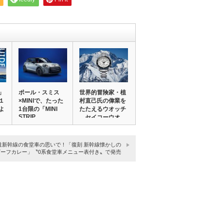
」
ポール・スミス
世界的冒険家・植
１
×MINIで、たった
村直己氏の偉業を
よ
1台限の「MINI
たたえるウオッチ
STRIP…
セイコーウオ…
道新幹線の食堂車の思いで！「復刻 新幹線懐かしの
ビーフカレー」〝0系食堂車メニュー表付き〟で発売