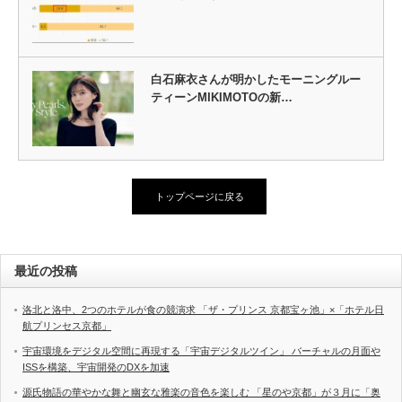
白石麻衣さんが明かしたモーニングルー
ティーンMIKIMOTOの新…
トップページに戻る
最近の投稿
洛北と洛中、2つのホテルが食の競演求 「ザ・プリンス 京都宝ヶ池」×「ホテル日
航プリンセス京都」
宇宙環境をデジタル空間に再現する「宇宙デジタルツイン」 バーチャルの月面や
ISSを構築、宇宙開発のDXを加速
源氏物語の華やかな舞と幽玄な雅楽の音色を楽しむ 「星のや京都」が３月に「奥