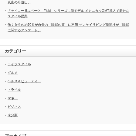
嵐山の舟遊山」
「セイコー 5スポーツ Field」シリーズに新モデル メカニカルGMT導入で新たな
スタイル提案
働く女性の約70％が自分の「睡眠の質」に不満 サンケイリビング新聞社が「睡眠
に関するアンケート」
カテゴリー
ライフスタイル
グルメ
ヘルス＆ビューティー
トラベル
マネー
ビジネス
未分類