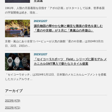
を加速
1961年、人類の月面着陸を目指す「アポロ計画」がスタートして以来、世界各国
の宇宙開発は続き、現在…
2023/12/27
源氏物語の華やかな舞と幽玄な雅楽の音色を楽しむ
「星のや京都」が３月に「奥嵐山の舟遊山」
京都・嵐山にあり全室リバービューが人気の旅館「星のや京都」は2024年3月21
日、22日、23日の…
2023/12/27
「セイコー 5スポーツ Field」シリーズに新モデル メ
カニカルGMT導入で新たなスタイル提案
「セイコーウオッチ」は2024年1月12日、日本製のメカニカルムーブメントを搭載
したカジュアルウオ…
アーカイブ
2023年(479)
2022年(471)