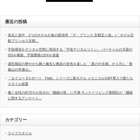
最近の投稿
洛北と洛中、2つのホテルが食の競演求 「ザ・プリンス 京都宝ヶ池」×「ホテル日
航プリンセス京都」
宇宙環境をデジタル空間に再現する「宇宙デジタルツイン」 バーチャルの月面や
ISSを構築、宇宙開発のDXを加速
源氏物語の華やかな舞と幽玄な雅楽の音色を楽しむ 「星のや京都」が３月に「奥
嵐山の舟遊山」
「セイコー 5スポーツ Field」シリーズに新モデル メカニカルGMT導入で新たな
スタイル提案
働く女性の約70％が自分の「睡眠の質」に不満 サンケイリビング新聞社が「睡眠
に関するアンケート」
カテゴリー
ライフスタイル