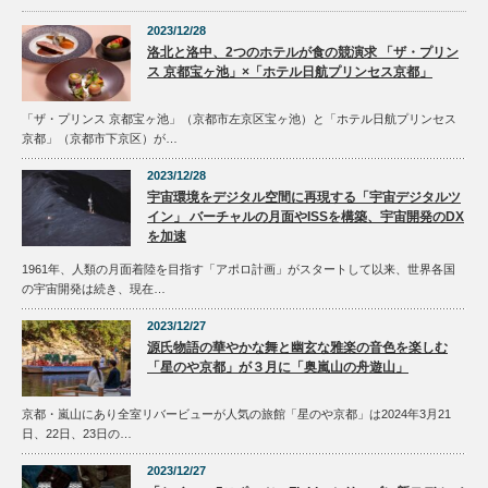
2023/12/28
洛北と洛中、2つのホテルが食の競演求 「ザ・プリン
ス 京都宝ヶ池」×「ホテル日航プリンセス京都」
「ザ・プリンス 京都宝ヶ池」（京都市左京区宝ヶ池）と「ホテル日航プリンセス
京都」（京都市下京区）が…
2023/12/28
宇宙環境をデジタル空間に再現する「宇宙デジタルツ
イン」 バーチャルの月面やISSを構築、宇宙開発のDX
を加速
1961年、人類の月面着陸を目指す「アポロ計画」がスタートして以来、世界各国
の宇宙開発は続き、現在…
2023/12/27
源氏物語の華やかな舞と幽玄な雅楽の音色を楽しむ
「星のや京都」が３月に「奥嵐山の舟遊山」
京都・嵐山にあり全室リバービューが人気の旅館「星のや京都」は2024年3月21
日、22日、23日の…
2023/12/27