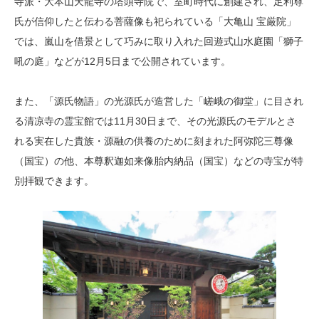
寺派・大本山天龍寺の塔頭寺院で、室町時代に創建され、足利尊
氏が信仰したと伝わる菩薩像も祀られている「大亀山 宝厳院」
では、嵐山を借景として巧みに取り入れた回遊式山水庭園「獅子
吼の庭」などが12月5日まで公開されています。
また、「源氏物語」の光源氏が造営した「嵯峨の御堂」に目され
る清凉寺の霊宝館では11月30日まで、その光源氏のモデルとさ
れる実在した貴族・源融の供養のために刻まれた阿弥陀三尊像
（国宝）の他、本尊釈迦如来像胎内納品（国宝）などの寺宝が特
別拝観できます。