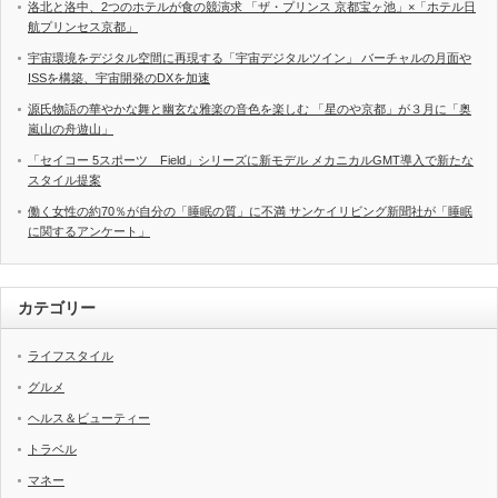
洛北と洛中、2つのホテルが食の競演求 「ザ・プリンス 京都宝ヶ池」×「ホテル日
航プリンセス京都」
宇宙環境をデジタル空間に再現する「宇宙デジタルツイン」 バーチャルの月面や
ISSを構築、宇宙開発のDXを加速
源氏物語の華やかな舞と幽玄な雅楽の音色を楽しむ 「星のや京都」が３月に「奥
嵐山の舟遊山」
「セイコー 5スポーツ Field」シリーズに新モデル メカニカルGMT導入で新たな
スタイル提案
働く女性の約70％が自分の「睡眠の質」に不満 サンケイリビング新聞社が「睡眠
に関するアンケート」
カテゴリー
ライフスタイル
グルメ
ヘルス＆ビューティー
トラベル
マネー