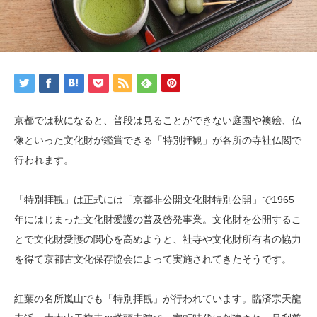
京都では秋になると、普段は見ることができない庭園や襖絵、仏
像といった文化財が鑑賞できる「特別拝観」が各所の寺社仏閣で
行われます。
「特別拝観」は正式には「京都非公開文化財特別公開」で1965
年にはじまった文化財愛護の普及啓発事業。文化財を公開するこ
とで文化財愛護の関心を高めようと、社寺や文化財所有者の協力
を得て京都古文化保存協会によって実施されてきたそうです。
紅葉の名所嵐山でも「特別拝観」が行われています。臨済宗天龍