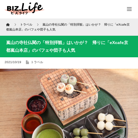
Home
トラベル
嵐山の寺社仏閣の「特別拝観」はいかが？ 帰りに「eXcafe京
都嵐山本店」のパフェや団子も人気
嵐山の寺社仏閣の「特別拝観」はいかが？ 帰りに「eXcafe京
都嵐山本店」のパフェや団子も人気
2021/10/19
トラベル