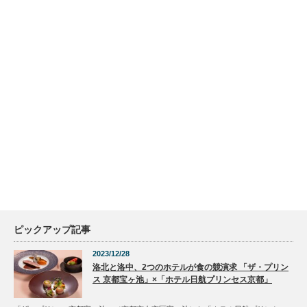
ピックアップ記事
2023/12/28
洛北と洛中、2つのホテルが食の競演求 「ザ・プリン
ス 京都宝ヶ池」×「ホテル日航プリンセス京都」