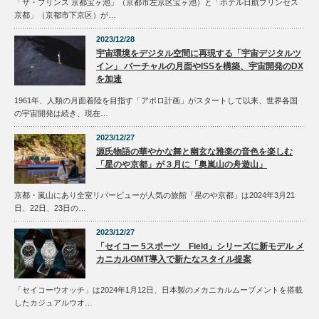
「ザ・プリンス 京都宝ヶ池」（京都市左京区宝ヶ池）と「ホテル日航プリンセス
京都」（京都市下京区）が…
2023/12/28
宇宙環境をデジタル空間に再現する「宇宙デジタルツ
イン」 バーチャルの月面やISSを構築、宇宙開発のDX
を加速
1961年、人類の月面着陸を目指す「アポロ計画」がスタートして以来、世界各国
の宇宙開発は続き、現在…
2023/12/27
源氏物語の華やかな舞と幽玄な雅楽の音色を楽しむ
「星のや京都」が３月に「奥嵐山の舟遊山」
京都・嵐山にあり全室リバービューが人気の旅館「星のや京都」は2024年3月21
日、22日、23日の…
2023/12/27
「セイコー 5スポーツ Field」シリーズに新モデル メ
カニカルGMT導入で新たなスタイル提案
「セイコーウオッチ」は2024年1月12日、日本製のメカニカルムーブメントを搭載
したカジュアルウオ…