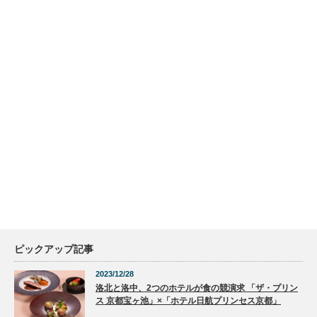
ピックアップ記事
2023/12/28
洛北と洛中、2つのホテルが食の競演求 「ザ・プリン
ス 京都宝ヶ池」×「ホテル日航プリンセス京都」