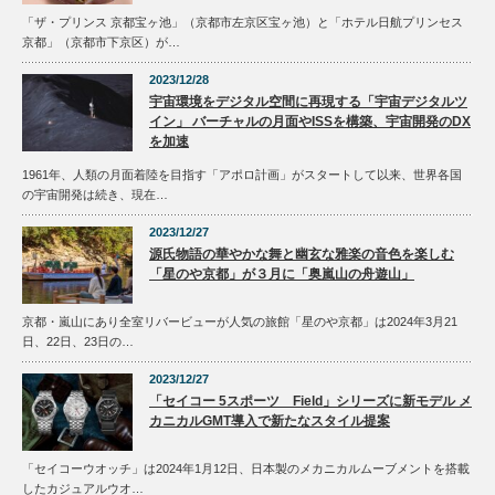
「ザ・プリンス 京都宝ヶ池」（京都市左京区宝ヶ池）と「ホテル日航プリンセス
京都」（京都市下京区）が…
2023/12/28
宇宙環境をデジタル空間に再現する「宇宙デジタルツ
イン」 バーチャルの月面やISSを構築、宇宙開発のDX
を加速
1961年、人類の月面着陸を目指す「アポロ計画」がスタートして以来、世界各国
の宇宙開発は続き、現在…
2023/12/27
源氏物語の華やかな舞と幽玄な雅楽の音色を楽しむ
「星のや京都」が３月に「奥嵐山の舟遊山」
京都・嵐山にあり全室リバービューが人気の旅館「星のや京都」は2024年3月21
日、22日、23日の…
2023/12/27
「セイコー 5スポーツ Field」シリーズに新モデル メ
カニカルGMT導入で新たなスタイル提案
「セイコーウオッチ」は2024年1月12日、日本製のメカニカルムーブメントを搭載
したカジュアルウオ…