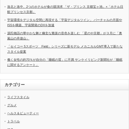
洛北と洛中、2つのホテルが食の競演求 「ザ・プリンス 京都宝ヶ池」×「ホテル日
航プリンセス京都」
宇宙環境をデジタル空間に再現する「宇宙デジタルツイン」 バーチャルの月面や
ISSを構築、宇宙開発のDXを加速
源氏物語の華やかな舞と幽玄な雅楽の音色を楽しむ 「星のや京都」が３月に「奥
嵐山の舟遊山」
「セイコー 5スポーツ Field」シリーズに新モデル メカニカルGMT導入で新たな
スタイル提案
働く女性の約70％が自分の「睡眠の質」に不満 サンケイリビング新聞社が「睡眠
に関するアンケート」
カテゴリー
ライフスタイル
グルメ
ヘルス＆ビューティー
トラベル