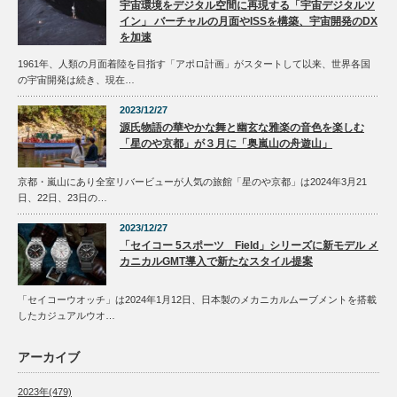
宇宙環境をデジタル空間に再現する「宇宙デジタルツ
イン」 バーチャルの月面やISSを構築、宇宙開発のDX
を加速
1961年、人類の月面着陸を目指す「アポロ計画」がスタートして以来、世界各国
の宇宙開発は続き、現在…
2023/12/27
源氏物語の華やかな舞と幽玄な雅楽の音色を楽しむ
「星のや京都」が３月に「奥嵐山の舟遊山」
京都・嵐山にあり全室リバービューが人気の旅館「星のや京都」は2024年3月21
日、22日、23日の…
2023/12/27
「セイコー 5スポーツ Field」シリーズに新モデル メ
カニカルGMT導入で新たなスタイル提案
「セイコーウオッチ」は2024年1月12日、日本製のメカニカルムーブメントを搭載
したカジュアルウオ…
アーカイブ
2023年(479)