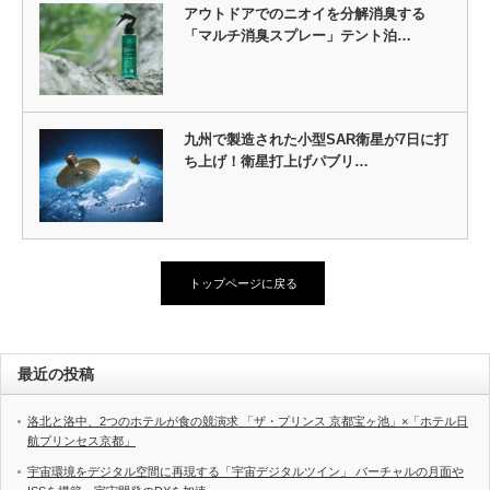
アウトドアでのニオイを分解消臭する
「マルチ消臭スプレー」テント泊…
九州で製造された小型SAR衛星が7日に打
ち上げ！衛星打上げパブリ…
トップページに戻る
最近の投稿
洛北と洛中、2つのホテルが食の競演求 「ザ・プリンス 京都宝ヶ池」×「ホテル日
航プリンセス京都」
宇宙環境をデジタル空間に再現する「宇宙デジタルツイン」 バーチャルの月面や