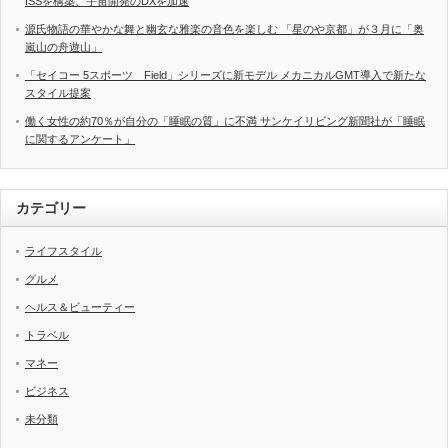
ISSを構築、宇宙開発のDXを加速
源氏物語の華やかな舞と幽玄な雅楽の音色を楽しむ 「星のや京都」が３月に「奥
嵐山の舟遊山」
「セイコー 5スポーツ Field」シリーズに新モデル メカニカルGMT導入で新たな
スタイル提案
働く女性の約70％が自分の「睡眠の質」に不満 サンケイリビング新聞社が「睡眠
に関するアンケート」
カテゴリー
ライフスタイル
グルメ
ヘルス＆ビューティー
トラベル
マネー
ビジネス
未分類