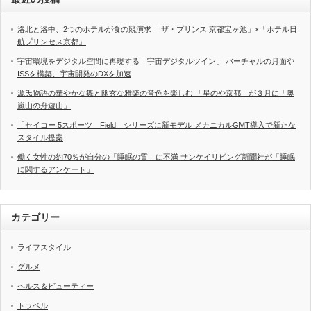
洛北と洛中、2つのホテルが食の競演求 「ザ・プリンス 京都宝ヶ池」×「ホテル日
航プリンセス京都」
宇宙環境をデジタル空間に再現する「宇宙デジタルツイン」 バーチャルの月面や
ISSを構築、宇宙開発のDXを加速
源氏物語の華やかな舞と幽玄な雅楽の音色を楽しむ 「星のや京都」が３月に「奥
嵐山の舟遊山」
「セイコー 5スポーツ Field」シリーズに新モデル メカニカルGMT導入で新たな
スタイル提案
働く女性の約70％が自分の「睡眠の質」に不満 サンケイリビング新聞社が「睡眠
に関するアンケート」
カテゴリー
ライフスタイル
グルメ
ヘルス＆ビューティー
トラベル