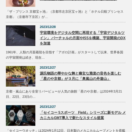
「ザ・プリンス 京都宝ヶ池」（京都市左京区宝ヶ池）と「ホテル日航プリンセス
京都」（京都市下京区）が…
2023/12/28
宇宙環境をデジタル空間に再現する「宇宙デジタルツ
イン」 バーチャルの月面やISSを構築、宇宙開発のDX
を加速
1961年、人類の月面着陸を目指す「アポロ計画」がスタートして以来、世界各国
の宇宙開発は続き、現在…
2023/12/27
源氏物語の華やかな舞と幽玄な雅楽の音色を楽しむ
「星のや京都」が３月に「奥嵐山の舟遊山」
京都・嵐山にあり全室リバービューが人気の旅館「星のや京都」は2024年3月21
日、22日、23日の…
2023/12/27
「セイコー 5スポーツ Field」シリーズに新モデル メ
カニカルGMT導入で新たなスタイル提案
「セイコーウオッチ」は2024年1月12日、日本製のメカニカルムーブメントを搭載