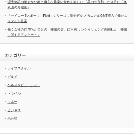
源氏物語の華やかな舞と幽玄な雅楽の音色を楽しむ 「星のや京都」が３月に「奥
嵐山の舟遊山」
「セイコー 5スポーツ Field」シリーズに新モデル メカニカルGMT導入で新たな
スタイル提案
働く女性の約70％が自分の「睡眠の質」に不満 サンケイリビング新聞社が「睡眠
に関するアンケート」
カテゴリー
ライフスタイル
グルメ
ヘルス＆ビューティー
トラベル
マネー
ビジネス
未分類