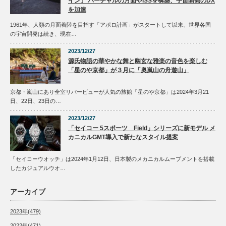
イン」 バーチャルの月面やISSを構築、宇宙開発のDX
を加速
1961年、人類の月面着陸を目指す「アポロ計画」がスタートして以来、世界各国
の宇宙開発は続き、現在…
2023/12/27
源氏物語の華やかな舞と幽玄な雅楽の音色を楽しむ
「星のや京都」が３月に「奥嵐山の舟遊山」
京都・嵐山にあり全室リバービューが人気の旅館「星のや京都」は2024年3月21
日、22日、23日の…
2023/12/27
「セイコー 5スポーツ Field」シリーズに新モデル メ
カニカルGMT導入で新たなスタイル提案
「セイコーウオッチ」は2024年1月12日、日本製のメカニカルムーブメントを搭載
したカジュアルウオ…
アーカイブ
2023年(479)
2022年(471)