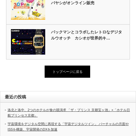
バヤシがオンライン販売
パックマンとコラボしたレトロなデジタ
ルウオッチ カシオが世界的キ…
トップページに戻る
最近の投稿
洛北と洛中、2つのホテルが食の競演求 「ザ・プリンス 京都宝ヶ池」×「ホテル日
航プリンセス京都」
宇宙環境をデジタル空間に再現する「宇宙デジタルツイン」 バーチャルの月面や
ISSを構築、宇宙開発のDXを加速