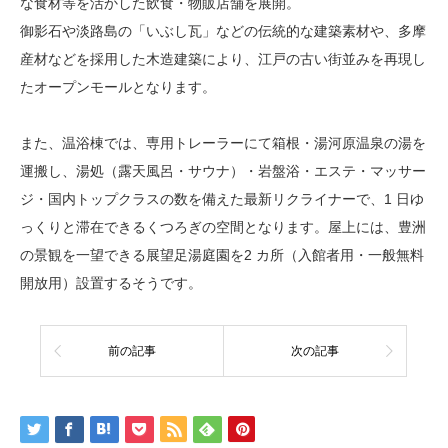
な食材等を活かした飲食・物販店舗を展開。
御影石や淡路島の「いぶし瓦」などの伝統的な建築素材や、多摩
産材などを採用した木造建築により、江戸の古い街並みを再現し
たオープンモールとなります。
また、温浴棟では、専用トレーラーにて箱根・湯河原温泉の湯を
運搬し、湯処（露天風呂・サウナ）・岩盤浴・エステ・マッサー
ジ・国内トップクラスの数を備えた最新リクライナーで、1 日ゆ
っくりと滞在できるくつろぎの空間となります。屋上には、豊洲
の景観を一望できる展望足湯庭園を2 カ所（入館者用・一般無料
開放用）設置するそうです。
前の記事
次の記事