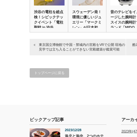
渋谷の電柱を総点
スウェーデン発！
昔のテレビをイ
検！シビックテッ
環境に優しいジュ
ージした腕時計
クイベント「電柱
エリー「マークミ
スイスの腕時計
聖戦 in 渋谷…
レン」が日本初
ランド「MIDO
上…
東京国立博物館で中国・禁城内の宮殿をVRで公開 現地の
酷
見学では立ち入ることができない宮殿建築が鑑賞可能
トップページに戻る
ピックアップ記事
アーカ
2023/12/28
2023年(47
洛北と洛中、2つのホテ