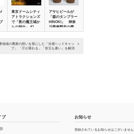
メ
東京ドームシティ
アサヒビールが
アトラクションズ
「森のタンブラー
ブ
で「夜の魔王城か
HINOKI」 神奈
…
らの脱出」 幻…
川県秦野市の廃…
暑地域の農家の想いを形にした「冷感ヘッドキャッ
プ」 「汗が垂れる」「首元も暑い」を解消
イブ
お知らせ
9)
登録されているお知らせはございません