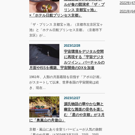
2022年(47
ルが食の競演求 「ザ・プ
リンス 京都宝ヶ池」
2021年(64
×「ホテル日航プリンセス京都」
「ザ・プリンス 京都宝ヶ池」（京都市左京区宝ヶ
池）と「ホテル日航プリンセス京都」（京都市下
京区）が…
2023/12/28
宇宙環境をデジタル空間
に再現する「宇宙デジタ
ルツイン」 バーチャルの
月面やISSを構築、宇宙開発のDXを加速
1961年、人類の月面着陸を目指す「アポロ計画」
がスタートして以来、世界各国の宇宙開発は続
き、現在…
2023/12/27
源氏物語の華やかな舞と
幽玄な雅楽の音色を楽し
む 「星のや京都」が３月
に「奥嵐山の舟遊山」
京都・嵐山にあり全室リバービューが人気の旅館
「星のや京都」は2024年3月21日、22日、23日