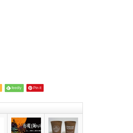
feedly
Pin it