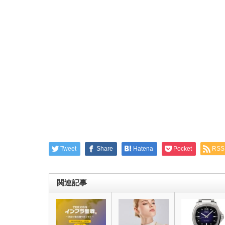
Tweet
Share
Hatena
Pocket
RSS
関連記事