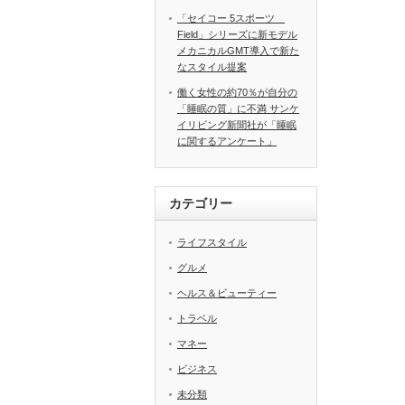
「セイコー 5スポーツ
Field」シリーズに新モデル
メカニカルGMT導入で新た
なスタイル提案
働く女性の約70％が自分の
「睡眠の質」に不満 サンケ
イリビング新聞社が「睡眠
に関するアンケート」
カテゴリー
ライフスタイル
グルメ
ヘルス＆ビューティー
トラベル
マネー
ビジネス
未分類