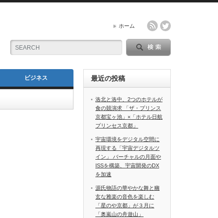
ホーム
ビジネス
最近の投稿
洛北と洛中、2つのホテルが
食の競演求 「ザ・プリンス
京都宝ヶ池」×「ホテル日航
プリンセス京都」
宇宙環境をデジタル空間に
再現する「宇宙デジタルツ
イン」 バーチャルの月面や
ISSを構築、宇宙開発のDX
を加速
源氏物語の華やかな舞と幽
玄な雅楽の音色を楽しむ
「星のや京都」が３月に
「奥嵐山の舟遊山」