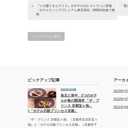
〝メガ盛りオムライス〟がホテルのレストランに登場
「星
「ホテルウィングプレミアム東京四谷」時間内完食で無
料
トップページに戻る
ピックアップ記事
アーカ
2023/12/28
2023年(47
洛北と洛中、2つのホテ
2022年(47
ルが食の競演求 「ザ・プ
リンス 京都宝ヶ池」
2021年(64
×「ホテル日航プリンセス京都」
「ザ・プリンス 京都宝ヶ池」（京都市左京区宝ヶ
池）と「ホテル日航プリンセス京都」（京都市下