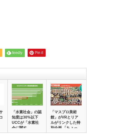
feedly
Pin it
サ
「水素社会」の認
「マスプロ美術
コ
知度は30%以下
館」がVRとリア
UCCが「水素社
ルがリンクした特
会に関す…
別企画 「ちょっ
と…