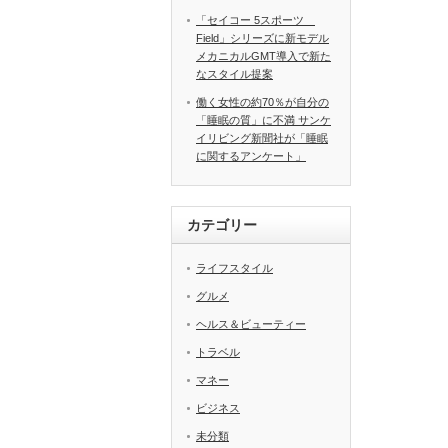
「セイコー 5スポーツ
Field」シリーズに新モデル
メカニカルGMT導入で新た
なスタイル提案
働く女性の約70％が自分の
「睡眠の質」に不満 サンケ
イリビング新聞社が「睡眠
に関するアンケート」
カテゴリー
ライフスタイル
グルメ
ヘルス＆ビューティー
トラベル
マネー
ビジネス
未分類