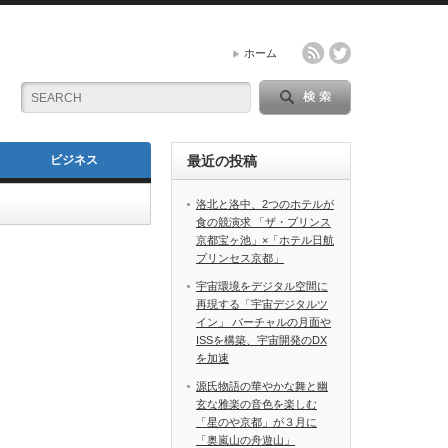
ホーム
ビジネス
最近の投稿
洛北と洛中、2つのホテルが
食の競演求 「ザ・プリンス
京都宝ヶ池」×「ホテル日航
プリンセス京都」
宇宙環境をデジタル空間に
再現する「宇宙デジタルツ
イン」 バーチャルの月面や
ISSを構築、宇宙開発のDX
を加速
源氏物語の華やかな舞と幽
玄な雅楽の音色を楽しむ
「星のや京都」が３月に
「奥嵐山の舟遊山」