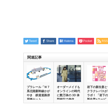
Tweet
Share
Hatena
Pocket
RSS
関連記事
プラレール「Ｗ７
オーダーメイドも
岩下の新生姜と
系北陸新幹線かが
オンラインの時代
クラクレパスが
やき 鉄道道路併
に数万体の 3D 体
ラボ！ 「岩下の
用橋セット」
型統計で身体…
新生姜×クーピ
初…
ー…