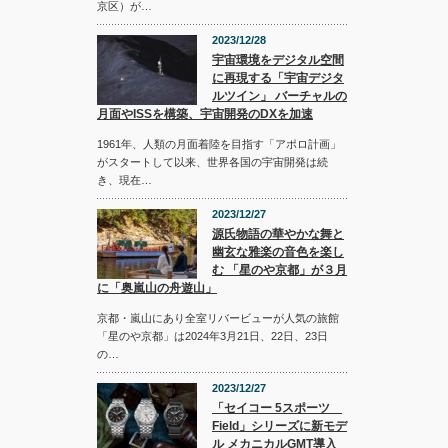
京区）が…
2023/12/28
宇宙環境をデジタル空間
に再現する「宇宙デジタ
ルツイン」 バーチャルの
月面やISSを構築、宇宙開発のDXを加速
1961年、人類の月面着陸を目指す「アポロ計画」
がスタートして以来、世界各国の宇宙開発は続
き、現在…
2023/12/27
源氏物語の華やかな舞と
幽玄な雅楽の音色を楽し
む 「星のや京都」が３月
に「奥嵐山の舟遊山」
京都・嵐山にあり全室リバービューが人気の旅館
「星のや京都」は2024年3月21日、22日、23日
の…
2023/12/27
「セイコー 5スポーツ
Field」シリーズに新モデ
ル メカニカルGMT導入