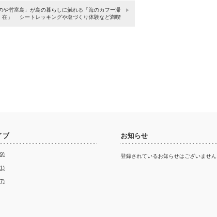
のや竹富島」が島の暮らしに触れる「海のカフー滞
在」 シートレッキングや塩づくり体験など満喫
イブ
お知らせ
9)
登録されているお知らせはございません
1)
7)