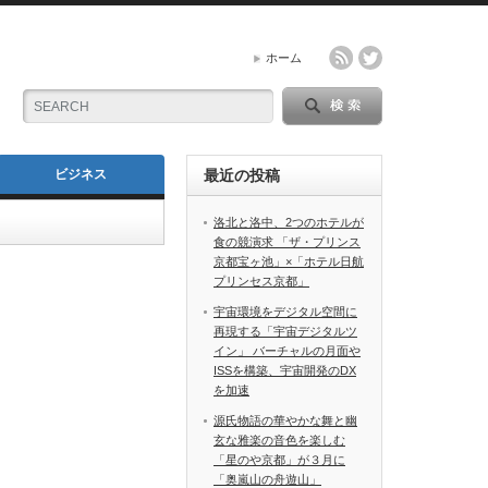
ホーム
ビジネス
最近の投稿
洛北と洛中、2つのホテルが
食の競演求 「ザ・プリンス
京都宝ヶ池」×「ホテル日航
プリンセス京都」
宇宙環境をデジタル空間に
再現する「宇宙デジタルツ
イン」 バーチャルの月面や
ISSを構築、宇宙開発のDX
を加速
源氏物語の華やかな舞と幽
玄な雅楽の音色を楽しむ
「星のや京都」が３月に
「奥嵐山の舟遊山」