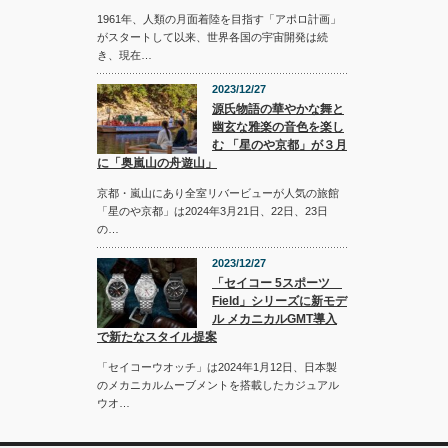
1961年、人類の月面着陸を目指す「アポロ計画」
がスタートして以来、世界各国の宇宙開発は続
き、現在…
2023/12/27
源氏物語の華やかな舞と
幽玄な雅楽の音色を楽し
む 「星のや京都」が３月
に「奥嵐山の舟遊山」
京都・嵐山にあり全室リバービューが人気の旅館
「星のや京都」は2024年3月21日、22日、23日
の…
2023/12/27
「セイコー 5スポーツ
Field」シリーズに新モデ
ル メカニカルGMT導入
で新たなスタイル提案
「セイコーウオッチ」は2024年1月12日、日本製
のメカニカルムーブメントを搭載したカジュアル
ウオ…