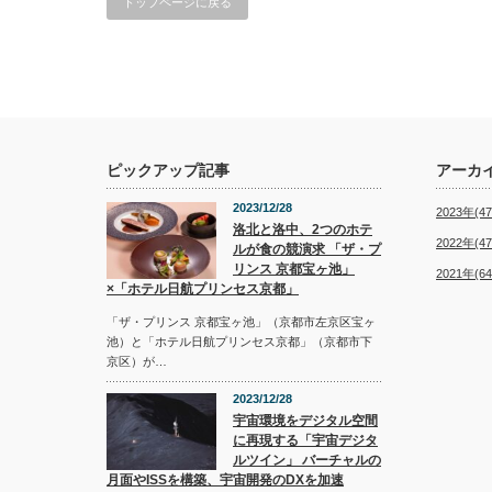
トップページに戻る
ピックアップ記事
アーカ
2023/12/28
2023年(47
洛北と洛中、2つのホテ
2022年(47
ルが食の競演求 「ザ・プ
リンス 京都宝ヶ池」
2021年(64
×「ホテル日航プリンセス京都」
「ザ・プリンス 京都宝ヶ池」（京都市左京区宝ヶ
池）と「ホテル日航プリンセス京都」（京都市下
京区）が…
2023/12/28
宇宙環境をデジタル空間
に再現する「宇宙デジタ
ルツイン」 バーチャルの
月面やISSを構築、宇宙開発のDXを加速