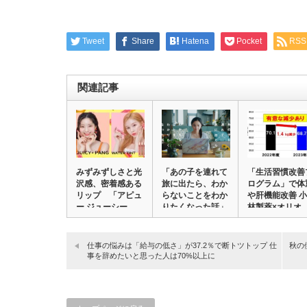
Tweet
Share
Hatena
Pocket
RSS
関連記事
みずみずしさと光
「あの子を連れて
「生活習慣改善
沢感、密着感ある
旅に出たら、わか
ログラム」で体
リップ 「アピュ
らないことをわか
や肝機能改善 小
ー ジューシー
りたくなった話」
林製薬×オリオ
…
パ…
ン…
仕事の悩みは「給与の低さ」が37.2％で断トツトップ 仕
秋の
事を辞めたいと思った人は70%以上に