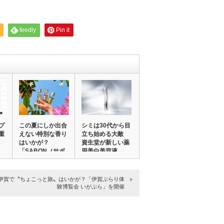
feedly
Pin it
プ
この夏にしか出合
シミは30代から目
重
えない特別な香り
立ち始める大敵
はいかが？
資生堂が新しい薬
「SABON（サボ
用美白美容液
ン）…
伊賀で〝ちょこっと旅〟はいかが？「伊賀ぶらり体
験博覧会 いがぶら」を開催