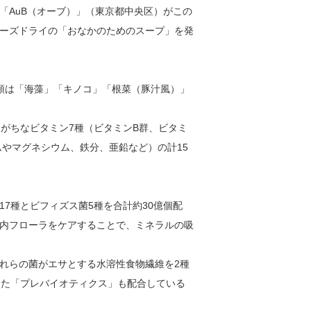
「AuB（オーブ）」（東京都中央区）がこの
ーズドライの「おなかのためのスープ」を発
類は「海藻」「キノコ」「根菜（豚汁風）」
しがちなビタミン7種（ビタミンB群、ビタミ
ムやマグネシウム、鉄分、亜鉛など）の計15
7種とビフィズス菌5種を合計約30億個配
内フローラをケアすることで、ミネラルの吸
れらの菌がエサとする水溶性食物繊維を2種
った「プレバイオティクス」も配合している