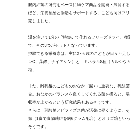
腸内細菌の研究をベースに腸ケア商品を開発・展開する
ほど、栄養補給と腸活をサポートする、こども向けフリ
売しました。
湯を注いで1分の〝時短〟で作れるフリーズドライ。種
で、その3つがセットとなっています。
摂取できる栄養素は、主に2～6歳のこどもが日々不足
ンC、葉酸、ナイアシン）と、ミネラル8種（カルシウ
種。
また、離乳後のこどものおなか（腸）に重要な、乳酸菌1
合。おなかのバランスを良くしてくれる菌を摂ると、腸
収率が上がるという研究結果もあるそうです。
さらに、乳酸菌とビフィズス菌が活発に働くように、そ
類（1食で食物繊維を約6グラム配合）とオリゴ糖とい
そうです。