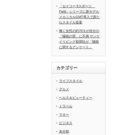
「セイコー 5スポーツ
Field」シリーズに新モデル
メカニカルGMT導入で新た
なスタイル提案
働く女性の約70％が自分の
「睡眠の質」に不満 サンケ
イリビング新聞社が「睡眠
に関するアンケート」
カテゴリー
ライフスタイル
グルメ
ヘルス＆ビューティー
トラベル
マネー
ビジネス
未分類