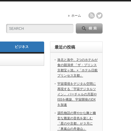
ホーム
ビジネス
最近の投稿
洛北と洛中、2つのホテルが
食の競演求 「ザ・プリンス
京都宝ヶ池」×「ホテル日航
プリンセス京都」
宇宙環境をデジタル空間に
再現する「宇宙デジタルツ
イン」 バーチャルの月面や
ISSを構築、宇宙開発のDX
を加速
源氏物語の華やかな舞と幽
玄な雅楽の音色を楽しむ
「星のや京都」が３月に
「奥嵐山の舟遊山」