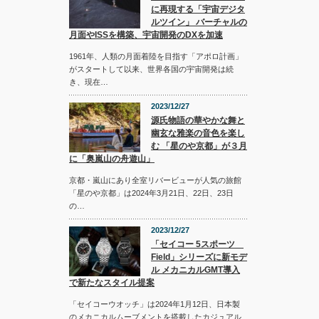
に再現する「宇宙デジタ
ルツイン」 バーチャルの
月面やISSを構築、宇宙開発のDXを加速
1961年、人類の月面着陸を目指す「アポロ計画」
がスタートして以来、世界各国の宇宙開発は続
き、現在…
2023/12/27
源氏物語の華やかな舞と
幽玄な雅楽の音色を楽し
む 「星のや京都」が３月
に「奥嵐山の舟遊山」
京都・嵐山にあり全室リバービューが人気の旅館
「星のや京都」は2024年3月21日、22日、23日
の…
2023/12/27
「セイコー 5スポーツ
Field」シリーズに新モデ
ル メカニカルGMT導入
で新たなスタイル提案
「セイコーウオッチ」は2024年1月12日、日本製
のメカニカルムーブメントを搭載したカジュアル