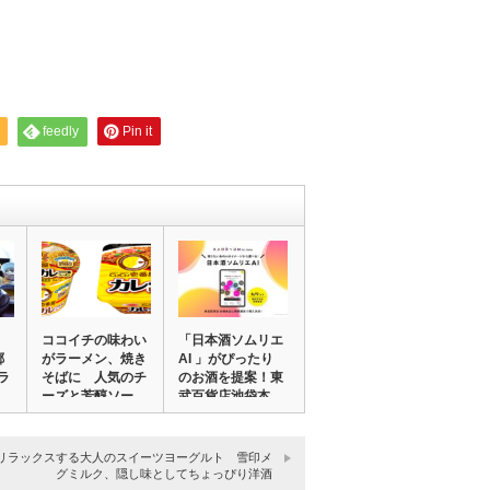
feedly
Pin it
ココイチの味わい
「日本酒ソムリエ
郷
がラーメン、焼き
AI 」がぴったり
ラ
そばに 人気のチ
のお酒を提案！東
ーズと芳醇ソー
武百貨店池袋本…
ス…
リラックスする大人のスイーツヨーグルト 雪印メ
グミルク、隠し味としてちょっぴり洋酒