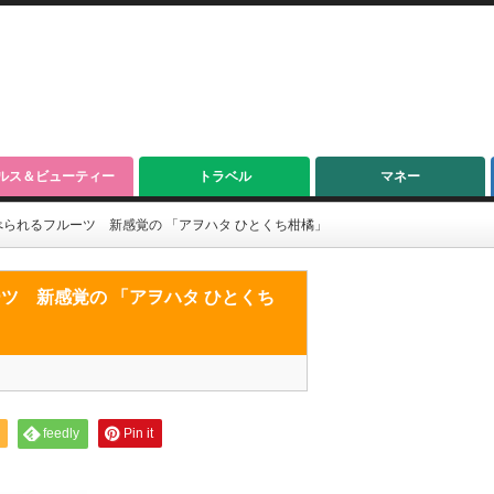
ルス＆ビューティー
トラベル
マネー
られるフルーツ 新感覚の 「アヲハタ ひとくち柑橘」
ツ 新感覚の 「アヲハタ ひとくち
feedly
Pin it