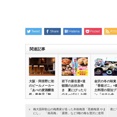
Tweet
Share
Hatena
Pocket
RSS
関連記事
大阪・阿倍野に初
岩下の新生姜×道
金沢の冬の味覚
のビールメーカー
頓堀のお好み焼
「香箱ガニ」×
「あべの麦酒醸造
き 夏にぴったり
土料理の宿泊プ
処」飲食店「餃
のさっぱりした味
ン 「ホテル金
子…
わ…
沢」…
梅大国和歌山の梅農家が造った本格梅酒「黒糖梅酒 やま
夜に
にし」 「南高梅」「露茜」など3種の梅を贅沢に使用