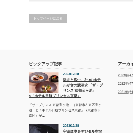
トップページに戻る
ピックアップ記事
アーカ
2023/12/28
2023年(47
洛北と洛中、2つのホテ
2022年(47
ルが食の競演求 「ザ・プ
リンス 京都宝ヶ池」
2021年(64
×「ホテル日航プリンセス京都」
「ザ・プリンス 京都宝ヶ池」（京都市左京区宝ヶ
池）と「ホテル日航プリンセス京都」（京都市下
京区）が…
2023/12/28
宇宙環境をデジタル空間