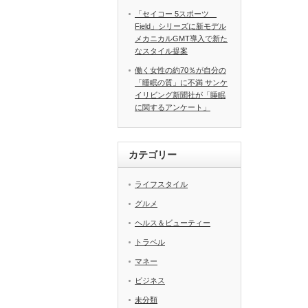
「セイコー 5スポーツ
Field」シリーズに新モデル
メカニカルGMT導入で新た
なスタイル提案
働く女性の約70％が自分の
「睡眠の質」に不満 サンケ
イリビング新聞社が「睡眠
に関するアンケート」
カテゴリー
ライフスタイル
グルメ
ヘルス＆ビューティー
トラベル
マネー
ビジネス
未分類